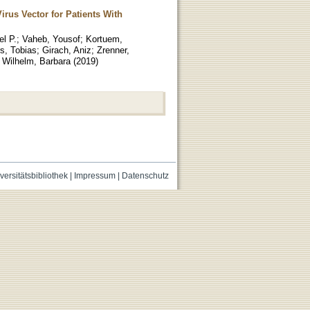
rus Vector for Patients With
l P.
;
Vaheb, Yousof
;
Kortuem,
s, Tobias
;
Girach, Aniz
;
Zrenner,
;
Wilhelm, Barbara
(
2019
)
versitätsbibliothek
|
Impressum
|
Datenschutz