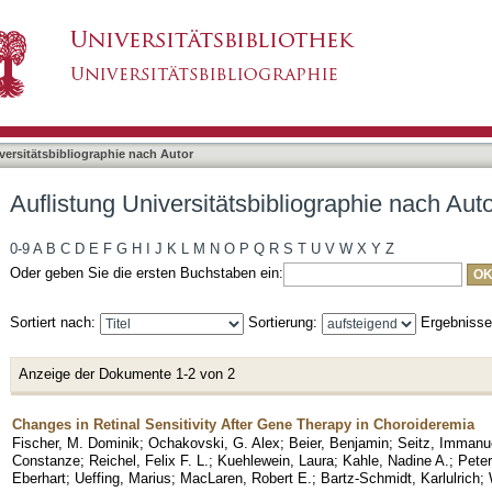
bliographie nach Autor "Vaheb, Yousof"
asiert)
versitätsbibliographie nach Autor
Auflistung Universitätsbibliographie nach Aut
0-9
A
B
C
D
E
F
G
H
I
J
K
L
M
N
O
P
Q
R
S
T
U
V
W
X
Y
Z
Oder geben Sie die ersten Buchstaben ein:
Sortiert nach:
Sortierung:
Ergebniss
Anzeige der Dokumente 1-2 von 2
Changes in Retinal Sensitivity After Gene Therapy in Choroideremia
Fischer, M. Dominik
;
Ochakovski, G. Alex
;
Beier, Benjamin
;
Seitz, Immanue
Constanze
;
Reichel, Felix F. L.
;
Kuehlewein, Laura
;
Kahle, Nadine A.
;
Peter
Eberhart
;
Ueffing, Marius
;
MacLaren, Robert E.
;
Bartz-Schmidt, Karlulrich
;