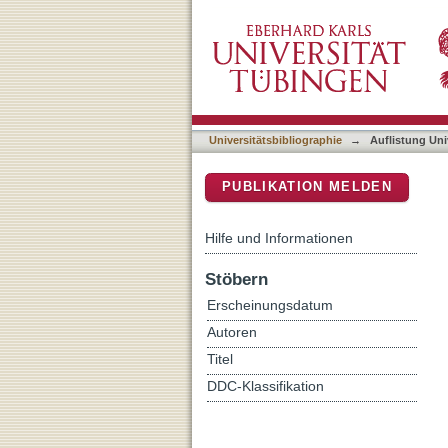
Auflistung Universitätsbi
DSpace Repositorium (Manakin b
Universitätsbibliographie
→
Auflistung Uni
PUBLIKATION MELDEN
Hilfe und Informationen
Stöbern
Erscheinungsdatum
Autoren
Titel
DDC-Klassifikation