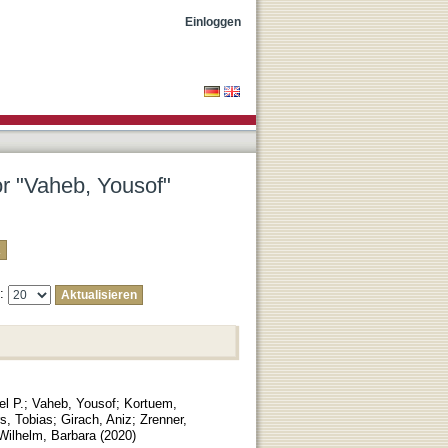
Einloggen
or "Vaheb, Yousof"
e:
l P.
;
Vaheb, Yousof
;
Kortuem,
s, Tobias
;
Girach, Aniz
;
Zrenner,
Wilhelm, Barbara
(
2020
)