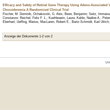
Efficacy and Safety of Retinal Gene Therapy Using Adeno-Associated Vi
Choroideremia A Randomized Clinical Trial
Fischer, M. Dominik
;
Ochakovski, G. Alex
;
Beier, Benjamin
;
Seitz, Immanue
Constanze
;
Reichel, Felix F. L.
;
Kuehlewein, Laura
;
Kahle, Nadine A.
;
Peter
Eberhart
;
Ueffing, Marius
;
MacLaren, Robert E.
;
Bartz-Schmidt, Karl Ulrich
Anzeige der Dokumente 1-2 von 2
Uni