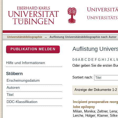
Auflistung Universitätsbibliographie nach Auto
DSpace Repositorium (Manakin basiert)
Universitätsbibliographie
→
Auflistung Universitätsbibliographie nach Autor
Auflistung Univers
PUBLIKATION MELDEN
0-9
A
B
C
D
E
F
G
H
I
J
K
L
Hilfe und Informationen
Oder geben Sie die ersten Bu
Stöbern
Sortiert nach:
Erscheinungsdatum
Autoren
Anzeige der Dokumente 1-2
Titel
Incipient preoperative reor
DDC-Klassifikation
lobe epilepsy
Milian, Monika
;
Zeltner, Lena
Lerche, Holger
;
Klamer, Silke