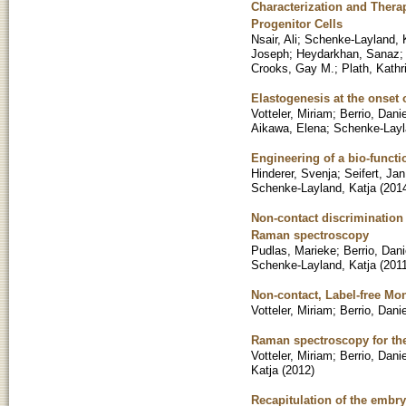
Characterization and Therap
Progenitor Cells
Nsair, Ali
;
Schenke-Layland, 
Joseph
;
Heydarkhan, Sanaz
;
Crooks, Gay M.
;
Plath, Kathr
Elastogenesis at the onset
Votteler, Miriam
;
Berrio, Danie
Aikawa, Elena
;
Schenke-Layl
Engineering of a bio-functio
Hinderer, Svenja
;
Seifert, Jan
Schenke-Layland, Katja
(
201
Non-contact discriminatio
Raman spectroscopy
Pudlas, Marieke
;
Berrio, Dani
Schenke-Layland, Katja
(
201
Non-contact, Label-free Mo
Votteler, Miriam
;
Berrio, Danie
Raman spectroscopy for the
Votteler, Miriam
;
Berrio, Danie
Katja
(
2012
)
Recapitulation of the embry