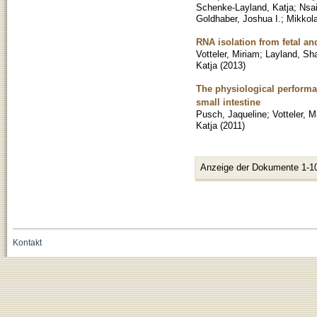
Schenke-Layland, Katja
;
Nsai
Goldhaber, Joshua I.
;
Mikkol
RNA isolation from fetal an
Votteler, Miriam
;
Layland, Sh
Katja
(
2013
)
The physiological performa
small intestine
Pusch, Jaqueline
;
Votteler, M
Katja
(
2011
)
Anzeige der Dokumente 1-1
Kontakt