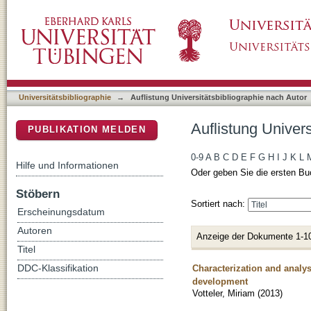
Auflistung Universitätsbibliographie nach Auto
DSpace Repositorium (Manakin basiert)
Universitätsbibliographie
→
Auflistung Universitätsbibliographie nach Autor
Auflistung Univers
PUBLIKATION MELDEN
0-9
A
B
C
D
E
F
G
H
I
J
K
L
Hilfe und Informationen
Oder geben Sie die ersten Bu
Stöbern
Sortiert nach:
Erscheinungsdatum
Autoren
Anzeige der Dokumente 1-1
Titel
Characterization and analy
DDC-Klassifikation
development
Votteler, Miriam
(
2013
)