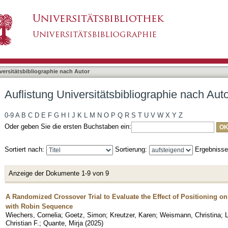
bliographie nach Autor "Weismann, Christina"
asiert)
versitätsbibliographie nach Autor
Auflistung Universitätsbibliographie nach Aut
0-9
A
B
C
D
E
F
G
H
I
J
K
L
M
N
O
P
Q
R
S
T
U
V
W
X
Y
Z
Oder geben Sie die ersten Buchstaben ein:
Sortiert nach:
Sortierung:
Ergebniss
Anzeige der Dokumente 1-9 von 9
A Randomized Crossover Trial to Evaluate the Effect of Positioning on
with Robin Sequence
Wiechers, Cornelia
;
Goetz, Simon
;
Kreutzer, Karen
;
Weismann, Christina
;
L
Christian F.
;
Quante, Mirja
(
2025
)