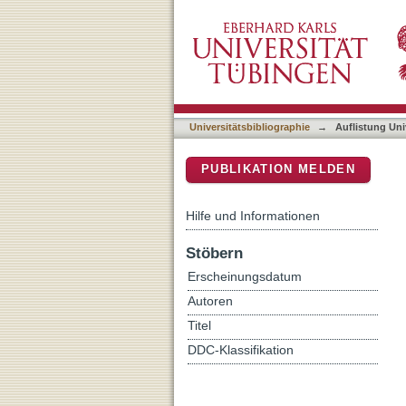
Auflistung Universitätsbi
DSpace Repositorium (Manakin b
Universitätsbibliographie
→
Auflistung Uni
PUBLIKATION MELDEN
Hilfe und Informationen
Stöbern
Erscheinungsdatum
Autoren
Titel
DDC-Klassifikation