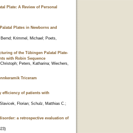
tal Plate: A Review of Personal
Palatal Plates in Newborns and
 Bernd
;
Krimmel, Michael
;
Poets,
uring of the Tübingen Palatal Plate-
ants with Robin Sequence
 Christoph
;
Peters, Katharina
;
Wiechers,
rennkeramik Triceram
efficiency of patients with
Slavicek, Florian
;
Schulz, Matthias C.
;
isorder: a retrospective evaluation of
023
)