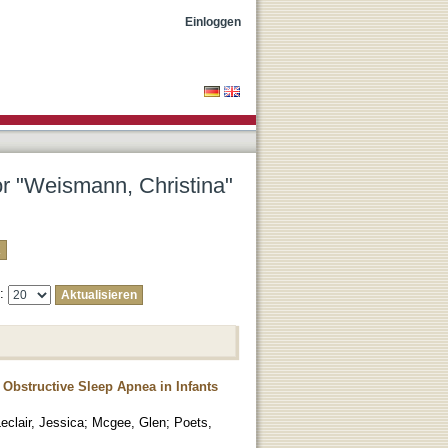
Einloggen
or "Weismann, Christina"
e:
 Obstructive Sleep Apnea in Infants
eclair, Jessica
;
Mcgee, Glen
;
Poets,