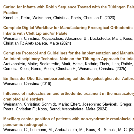
Caring for Infants with Robin Sequence Treated with the Tübingen Pala
Practice
Knechtel, Petra
;
Weismann, Christina
;
Poets, Christian F.
(
2023
)
Complete Digital Workflow for Manufacturing Presurgical Orthodontic 
Infants with Cleft Lip and/or Palate
Weismann, Christina
;
Xepapadeas, Alexander B.
;
Bockstedte, Marit
;
Koos,
Christian F.
;
Aretxabaleta, Maite
(
2024
)
Complete Protocol and Guidelines for the Implementation and Manufact
An Interdisciplinary Technical Note on the Tübingen Approach for Inf
Aretxabaleta, Maite
;
Bockstedte, Marit
;
Heise, Kathrin
;
Theis, Lisa
;
Raible,
Cornelia
;
Koos, Bernd
;
Poets, Christian F.
;
Weismann, Christina
(
2025
)
Einfluss der Oberflächenbearbeitung auf die Biegefestigkeit der Aufb
Weismann, Christina
(
2016
)
Influence of malocclusion and orthodontic treatment in the masticatory 
craniofacial disorders
Weismann, Christina
;
Schmidt, Maria
;
Effert, Josephine
;
Slavicek, Gregor
;
Poets, Christian F.
;
Koos, Bernd
;
Aretxabaleta, Maite
(
2024
)
Maxillary canine position of patients with non-syndromic craniofacial d
panoramic radiographs
Weismann, C.
;
Lehmann, M.
;
Aretxabaleta, M.
;
Koos, B.
;
Schulz, M. C.
(
2