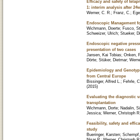
Efficacy and safety of telap
1: interim analysis after 24
Werner, C. R.
;
Franz, C.
;
Ege
Endoscopic Management for
Wichmann, Doerte
;
Fusco, S
Schweizer, Ulrich
;
Stueker, D
Endoscopic negative pressu
presentation of two cases
Jansen, Kai Tobias
;
Onken, F
Dörte
;
Stüker, Dietmar
;
Werne
Epidemiology and Genotypin
from Central Europe
Bissinger, Alfred L.
;
Fehrle, C
(
2015
)
Evaluating the diagnostic v
transplantation
Wichmann, Dorte
;
Nadalin, Si
Jessica
;
Werner, Christoph R
Feasibility, safety and eff
study
Bueringer, Karsten
;
Schempf, 
Nisar P.
;
Werner, Christoph R