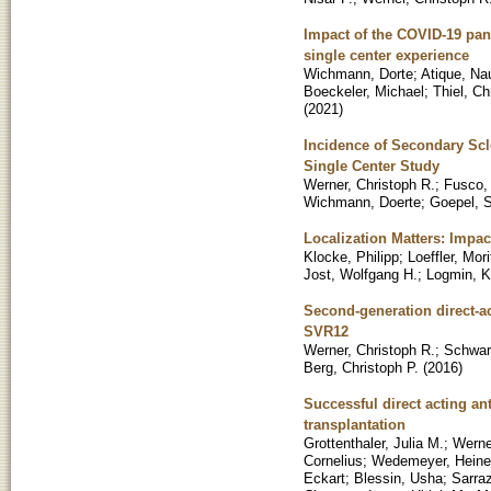
Impact of the COVID-19 pan
single center experience
Wichmann, Dorte
;
Atique, Na
Boeckeler, Michael
;
Thiel, Ch
(
2021
)
Incidence of Secondary Scl
Single Center Study
Werner, Christoph R.
;
Fusco,
Wichmann, Doerte
;
Goepel, S
Localization Matters: Impac
Klocke, Philipp
;
Loeffler, Mori
Jost, Wolfgang H.
;
Logmin, K
Second-generation direct-act
SVR12
Werner, Christoph R.
;
Schwarz
Berg, Christoph P.
(
2016
)
Successful direct acting ant
transplantation
Grottenthaler, Julia M.
;
Werne
Cornelius
;
Wedemeyer, Heine
Eckart
;
Blessin, Usha
;
Sarraz