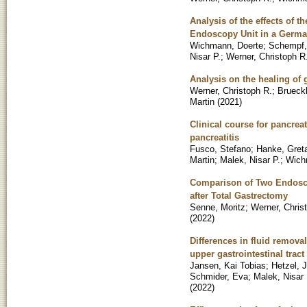
Analysis of the effects of 
Endoscopy Unit in a German 
Wichmann, Doerte
;
Schempf, 
Nisar P.
;
Werner, Christoph R
Analysis on the healing of 
Werner, Christoph R.
;
Brueck
Martin
(
2021
)
Clinical course for pancrea
pancreatitis
Fusco, Stefano
;
Hanke, Gret
Martin
;
Malek, Nisar P.
;
Wich
Comparison of Two Endosco
after Total Gastrectomy
Senne, Moritz
;
Werner, Chris
(
2022
)
Differences in fluid remova
upper gastrointestinal tract
Jansen, Kai Tobias
;
Hetzel, 
Schmider, Eva
;
Malek, Nisar 
(
2022
)