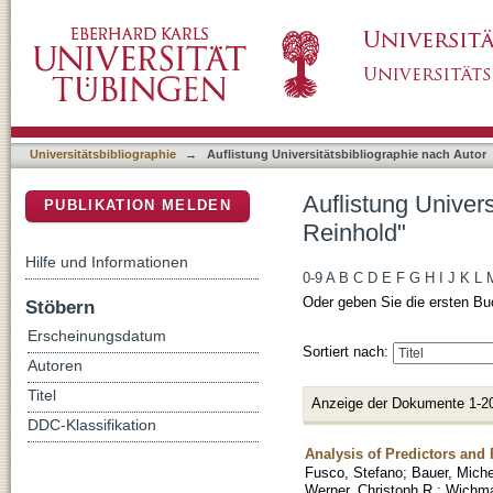
Auflistung Universitätsbibliographie nach Au
DSpace Repositorium (Manakin basiert)
Universitätsbibliographie
→
Auflistung Universitätsbibliographie nach Autor
Auflistung Univer
PUBLIKATION MELDEN
Reinhold"
Hilfe und Informationen
0-9
A
B
C
D
E
F
G
H
I
J
K
L
Oder geben Sie die ersten Bu
Stöbern
Erscheinungsdatum
Sortiert nach:
Autoren
Titel
Anzeige der Dokumente 1-2
DDC-Klassifikation
Analysis of Predictors an
Fusco, Stefano
;
Bauer, Miche
Werner, Christoph R.
;
Wichma