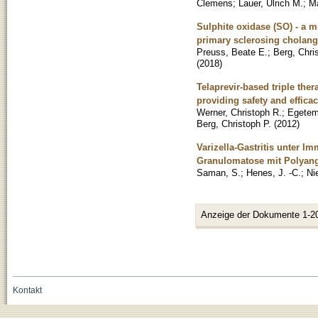
Clemens
;
Lauer, Ulrich M.
;
Ma
Sulphite oxidase (SO) - a m
primary sclerosing cholangi
Preuss, Beate E.
;
Berg, Chri
(
2018
)
Telaprevir-based triple ther
providing safety and effica
Werner, Christoph R.
;
Egeteme
Berg, Christoph P.
(
2012
)
Varizella-Gastritis unter I
Granulomatose mit Polyangi
Saman, S.
;
Henes, J. -C.
;
Ni
Anzeige der Dokumente 1-2
Kontakt