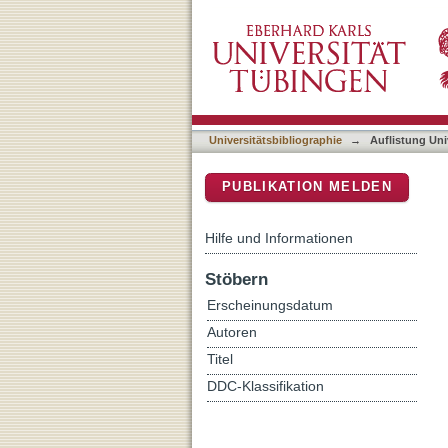
Auflistung Universitätsbib
DSpace Repositorium (Manakin b
Universitätsbibliographie
→
Auflistung Uni
PUBLIKATION MELDEN
Hilfe und Informationen
Stöbern
Erscheinungsdatum
Autoren
Titel
DDC-Klassifikation