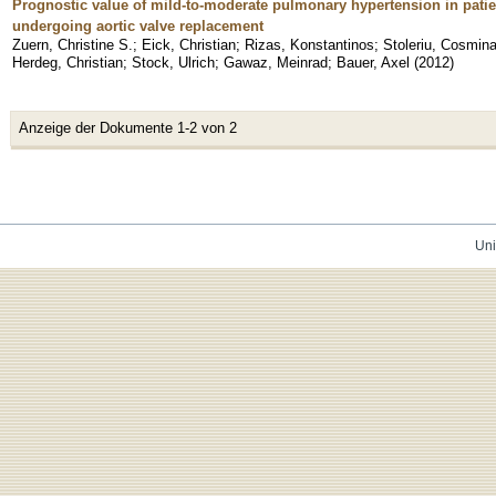
Prognostic value of mild-to-moderate pulmonary hypertension in patien
undergoing aortic valve replacement
Zuern, Christine S.
;
Eick, Christian
;
Rizas, Konstantinos
;
Stoleriu, Cosmin
Herdeg, Christian
;
Stock, Ulrich
;
Gawaz, Meinrad
;
Bauer, Axel
(
2012
)
Anzeige der Dokumente 1-2 von 2
Uni