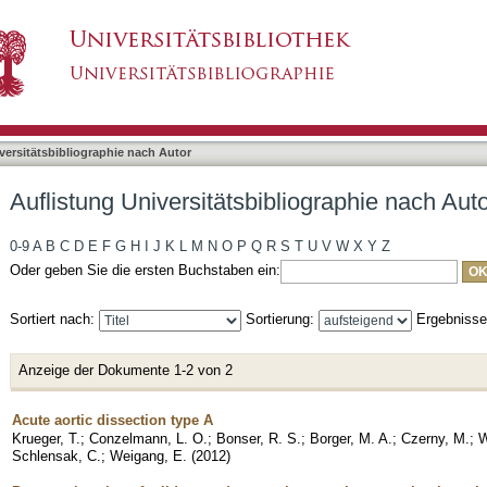
liographie nach Autor "Wildhirt, Stephen"
asiert)
versitätsbibliographie nach Autor
Auflistung Universitätsbibliographie nach Auto
0-9
A
B
C
D
E
F
G
H
I
J
K
L
M
N
O
P
Q
R
S
T
U
V
W
X
Y
Z
Oder geben Sie die ersten Buchstaben ein:
Sortiert nach:
Sortierung:
Ergebniss
Anzeige der Dokumente 1-2 von 2
Acute aortic dissection type A
Krueger, T.
;
Conzelmann, L. O.
;
Bonser, R. S.
;
Borger, M. A.
;
Czerny, M.
;
W
Schlensak, C.
;
Weigang, E.
(
2012
)