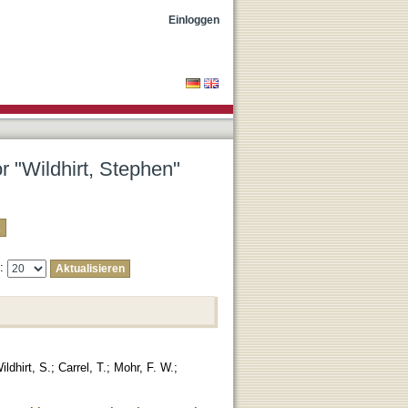
Einloggen
r "Wildhirt, Stephen"
e:
ildhirt, S.
;
Carrel, T.
;
Mohr, F. W.
;