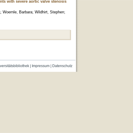
ts with severe aortic valve stenosis
a
;
Woernle, Barbara
;
Wildhirt, Stephen
;
versitätsbibliothek
|
Impressum
|
Datenschutz