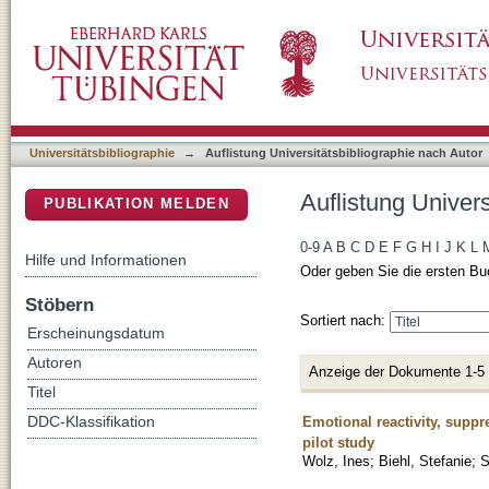
Auflistung Universitätsbibliographie nach Aut
DSpace Repositorium (Manakin basiert)
Universitätsbibliographie
→
Auflistung Universitätsbibliographie nach Autor
Auflistung Univers
PUBLIKATION MELDEN
0-9
A
B
C
D
E
F
G
H
I
J
K
L
Hilfe und Informationen
Oder geben Sie die ersten Bu
Stöbern
Sortiert nach:
Erscheinungsdatum
Autoren
Anzeige der Dokumente 1-5
Titel
Emotional reactivity, supp
DDC-Klassifikation
pilot study
Wolz, Ines
;
Biehl, Stefanie
;
S