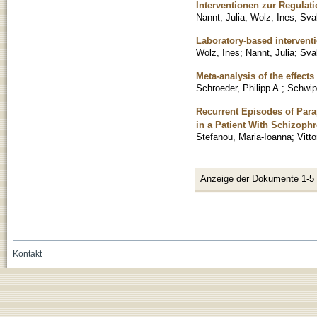
Interventionen zur Regulat
Nannt, Julia
;
Wolz, Ines
;
Sval
Laboratory-based interventi
Wolz, Ines
;
Nannt, Julia
;
Sval
Meta-analysis of the effects
Schroeder, Philipp A.
;
Schwip
Recurrent Episodes of Para
in a Patient With Schizophr
Stefanou, Maria-Ioanna
;
Vitt
Anzeige der Dokumente 1-5
Kontakt