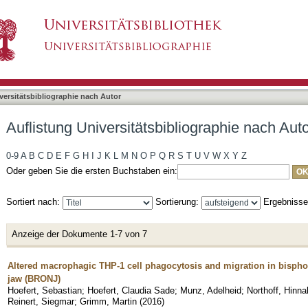
bliographie nach Autor "Yuan, Anna"
asiert)
versitätsbibliographie nach Autor
Auflistung Universitätsbibliographie nach Aut
0-9
A
B
C
D
E
F
G
H
I
J
K
L
M
N
O
P
Q
R
S
T
U
V
W
X
Y
Z
Oder geben Sie die ersten Buchstaben ein:
Sortiert nach:
Sortierung:
Ergebniss
Anzeige der Dokumente 1-7 von 7
Altered macrophagic THP-1 cell phagocytosis and migration in bispho
jaw (BRONJ)
Hoefert, Sebastian
;
Hoefert, Claudia Sade
;
Munz, Adelheid
;
Northoff, Hinna
Reinert, Siegmar
;
Grimm, Martin
(
2016
)