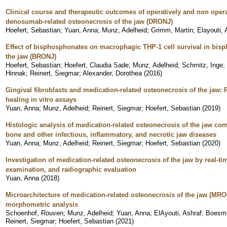
Clinical course and therapeutic outcomes of operatively and non oper
denosumab-related osteonecrosis of the jaw (DRONJ)
Hoefert, Sebastian
;
Yuan, Anna
;
Munz, Adelheid
;
Grimm, Martin
;
Elayouti, 
Effect of bisphosphonates on macrophagic THP-1 cell survival in bisp
the jaw (BRONJ)
Hoefert, Sebastian
;
Hoefert, Claudia Sade
;
Munz, Adelheid
;
Schmitz, Inge
;
Hinnak
;
Reinert, Siegmar
;
Alexander, Dorothea
(
2016
)
Gingival fibroblasts and medication-related osteonecrosis of the jaw:
healing in vitro assays
Yuan, Anna
;
Munz, Adelheid
;
Reinert, Siegmar
;
Hoefert, Sebastian
(
2019
)
Histologic analysis of medication-related osteonecrosis of the jaw co
bone and other infectious, inflammatory, and necrotic jaw diseases
Yuan, Anna
;
Munz, Adelheid
;
Reinert, Siegmar
;
Hoefert, Sebastian
(
2020
)
Investigation of medication-related osteonecrosis of the jaw by real-tim
examination, and radiographic evaluation
Yuan, Anna
(
2018
)
Microarchitecture of medication-related osteonecrosis of the jaw (MRO
morphometric analysis
Schoenhof, Rouven
;
Munz, Adelheid
;
Yuan, Anna
;
ElAyouti, Ashraf
;
Boesmu
Reinert, Siegmar
;
Hoefert, Sebastian
(
2021
)