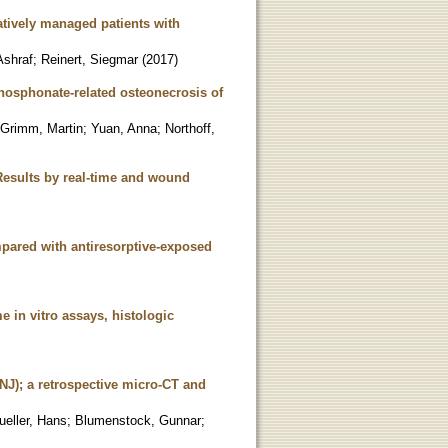
atively managed patients with
Ashraf
;
Reinert, Siegmar
(
2017
)
hosphonate-related osteonecrosis of
Grimm, Martin
;
Yuan, Anna
;
Northoff,
 Results by real-time and wound
mpared with antiresorptive-exposed
e in vitro assays, histologic
NJ); a retrospective micro-CT and
eller, Hans
;
Blumenstock, Gunnar
;