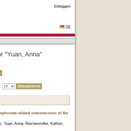
Einloggen
or "Yuan, Anna"
e:
sphonate-related osteonecrosis of the
k
;
Yuan, Anna
;
Reichenmiller, Kathrin
;