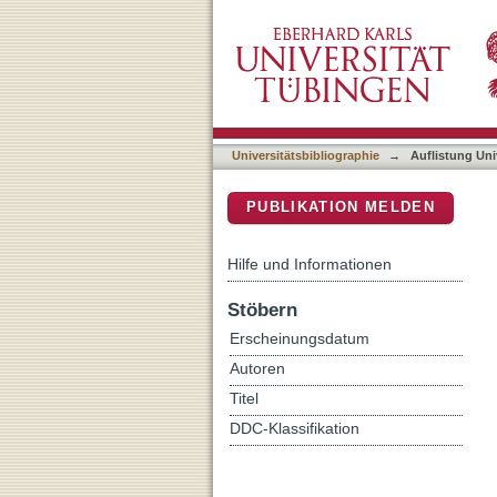
Auflistung Universitätsbi
DSpace Repositorium (Manakin b
Universitätsbibliographie
→
Auflistung Uni
PUBLIKATION MELDEN
Hilfe und Informationen
Stöbern
Erscheinungsdatum
Autoren
Titel
DDC-Klassifikation