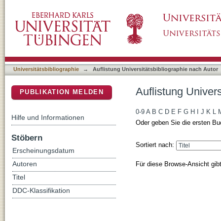
Auflistung Universitätsbibliographie nach Auto
DSpace Repositorium (Manakin basiert)
Universitätsbibliographie
→
Auflistung Universitätsbibliographie nach Autor
Auflistung Univers
PUBLIKATION MELDEN
0-9
A
B
C
D
E
F
G
H
I
J
K
L
Hilfe und Informationen
Oder geben Sie die ersten Bu
Stöbern
Sortiert nach:
Erscheinungsdatum
Für diese Browse-Ansicht gib
Autoren
Titel
DDC-Klassifikation