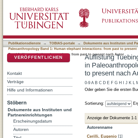
Auflistung Tuebingen Paleoanthropology Boo
DSpace Repositorium (Manakin basiert)
1: Human-elephant interactions: from past to
Publikationsdienste
→
TOBIAS-portale
→
Dokumente aus Instituten und Pa
Paleoanthropology Band 1: Human-elephant interactions: from past to present
Band 1: Human-elephant interactions: from past to present nach Autor
Auflistung Tuebin
VERÖFFENTLICHEN
in Paleoanthropol
to present nach A
Kontakt
Verträge
0-9
A
B
C
D
E
F
G
H
I
J
K
L
Oder geben Sie die ersten Bu
Hilfe und Informationen
Stöbern
Sortierung:
Er
Dokumente aus Instituten und
Partnereinrichtungen
Anzeige der Dokumente 1-1
Erscheinungsdatum
Autorenname
Autoren
Cerilli, Eugenio
[1]
Titel