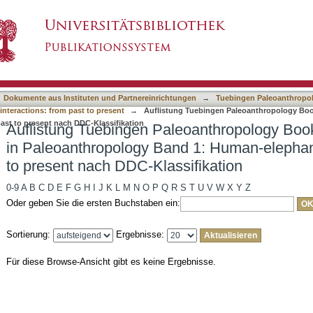
eoanthropology Book Series – Contributions i
asiert)
tions: from past to present nach DDC-Klassifik
Dokumente aus Instituten und Partnereinrichtungen
→
Tuebingen Paleoanthropol
nteractions: from past to present
→
Auflistung Tuebingen Paleoanthropology Book
ast to present nach DDC-Klassifikation
Auflistung Tuebingen Paleoanthropology Book
in Paleoanthropology Band 1: Human-elephant
to present nach DDC-Klassifikation
0-9
A
B
C
D
E
F
G
H
I
J
K
L
M
N
O
P
Q
R
S
T
U
V
W
X
Y
Z
Oder geben Sie die ersten Buchstaben ein:
Sortierung:
Ergebnisse:
Für diese Browse-Ansicht gibt es keine Ergebnisse.