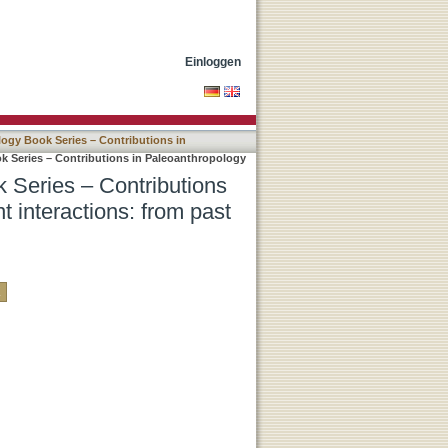
n Paleoanthropology Band
ation
Einloggen
ogy Book Series – Contributions in
 Series – Contributions in Paleoanthropology
 Series – Contributions
 interactions: from past