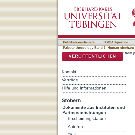
Auflistung Tuebingen Pal
DSpace Repositorium (Manakin b
1: Human-elephant interac
Publikationsdienste
→
TOBIAS-portale
→
Paleoanthropology Band 1: Human-elephant i
Band 1: Human-elephant interactions: from p
VERÖFFENTLICHEN
Kontakt
Verträge
Hilfe und Informationen
Stöbern
Dokumente aus Instituten und
Partnereinrichtungen
Erscheinungsdatum
Autoren
Titel