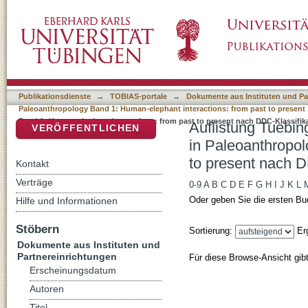
Auflistung Tuebingen Paleoanthropology Boo
DSpace Repositorium (Manakin basiert)
1: Human-elephant interactions: from past to
Publikationsdienste
→
TOBIAS-portale
→
Dokumente aus Instituten und Pa
Paleoanthropology Band 1: Human-elephant interactions: from past to present
Band 1: Human-elephant interactions: from past to present nach DDC-Klassifik
Auflistung Tuebin
VERÖFFENTLICHEN
in Paleoanthropol
to present nach D
Kontakt
Verträge
0-9
A
B
C
D
E
F
G
H
I
J
K
L
Oder geben Sie die ersten Bu
Hilfe und Informationen
Stöbern
Sortierung:
Er
Dokumente aus Instituten und
Partnereinrichtungen
Für diese Browse-Ansicht gib
Erscheinungsdatum
Autoren
Titel