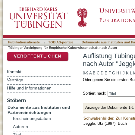
Auflistung Tübinger Vereinigung für Empirisc
DSpace Repositorium (Manakin basiert)
Publikationsdienste
→
TOBIAS-portale
→
Dokumente aus Instituten und Pa
Tübinger Vereinigung für Empirische Kulturwissenschaft nach Autor
Auflistung Tübing
VERÖFFENTLICHEN
nach Autor "Jeggl
Kontakt
0-9
A
B
C
D
E
F
G
H
I
J
K
L
Verträge
Oder geben Sie die ersten Bu
Hilfe und Informationen
Sortiert nach:
Stöbern
Dokumente aus Instituten und
Anzeige der Dokumente 1-1
Partnereinrichtungen
Schwabenbilder. Zur Konstr
Erscheinungsdatum
Jeggle, Utz
(
1997
)
;
Buch
Autoren
Titel