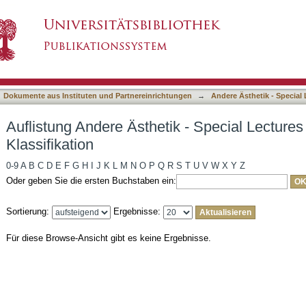
k - Special Lectures nach DDC-Klassifikation
asiert)
Dokumente aus Instituten und Partnereinrichtungen
→
Andere Ästhetik - Special
Auflistung Andere Ästhetik - Special Lectur
Klassifikation
0-9
A
B
C
D
E
F
G
H
I
J
K
L
M
N
O
P
Q
R
S
T
U
V
W
X
Y
Z
Oder geben Sie die ersten Buchstaben ein:
Sortierung:
Ergebnisse:
Für diese Browse-Ansicht gibt es keine Ergebnisse.