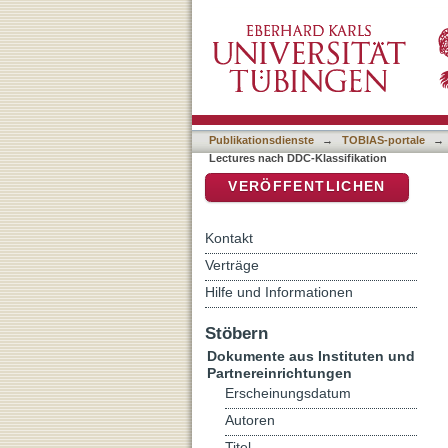
Auflistung Andere Ästheti
DSpace Repositorium (Manakin b
Publikationsdienste
→
TOBIAS-portale
→
Lectures nach DDC-Klassifikation
VERÖFFENTLICHEN
Kontakt
Verträge
Hilfe und Informationen
Stöbern
Dokumente aus Instituten und
Partnereinrichtungen
Erscheinungsdatum
Autoren
Titel