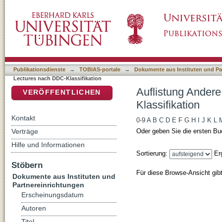
Auflistung Andere Ästhetik - Special Lecture
DSpace Repositorium (Manakin basiert)
Publikationsdienste
→
TOBIAS-portale
→
Dokumente aus Instituten und Pa
Lectures nach DDC-Klassifikation
Auflistung Andere
VERÖFFENTLICHEN
Klassifikation
Kontakt
0-9
A
B
C
D
E
F
G
H
I
J
K
L
Verträge
Oder geben Sie die ersten Bu
Hilfe und Informationen
Sortierung:
Er
Stöbern
Für diese Browse-Ansicht gib
Dokumente aus Instituten und
Partnereinrichtungen
Erscheinungsdatum
Autoren
Titel