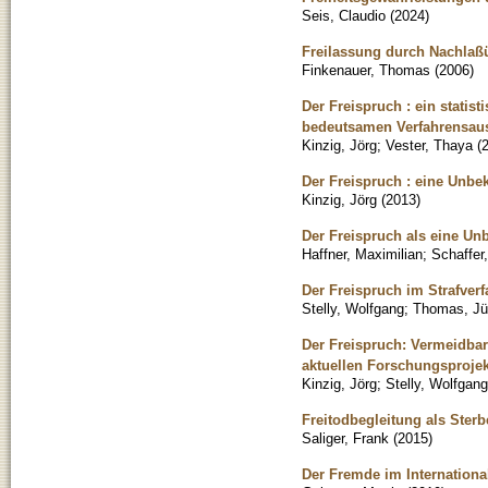
Seis, Claudio
(
2024
)
Freilassung durch Nachlaßü
Finkenauer, Thomas
(
2006
)
Der Freispruch : ein statis
bedeutsamen Verfahrensau
Kinzig, Jörg
;
Vester, Thaya
(
Der Freispruch : eine Unbe
Kinzig, Jörg
(
2013
)
Der Freispruch als eine Un
Haffner, Maximilian
;
Schaffer
Der Freispruch im Strafver
Stelly, Wolfgang
;
Thomas, Jü
Der Freispruch: Vermeidbar
aktuellen Forschungsprojek
Kinzig, Jörg
;
Stelly, Wolfgang
Freitodbegleitung als Sterb
Saliger, Frank
(
2015
)
Der Fremde im Internationa