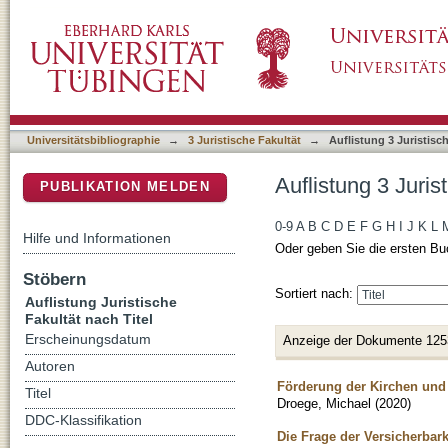
Auflistung 3 Juristische Fakultät nach Titel
DSpace Repositorium (Manakin basiert)
Universitätsbibliographie
→
3 Juristische Fakultät
→
Auflistung 3 Juristisch
Auflistung 3 Juris
PUBLIKATION MELDEN
0-9
A
B
C
D
E
F
G
H
I
J
K
L
Hilfe und Informationen
Oder geben Sie die ersten Bu
Stöbern
Sortiert nach:
Auflistung Juristische
Fakultät nach Titel
Erscheinungsdatum
Anzeige der Dokumente 125
Autoren
Förderung der Kirchen und
Titel
Droege, Michael
(
2020
)
DDC-Klassifikation
Die Frage der Versicherbark