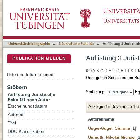
Auflistung 3 Juristische Fakultät nach Autor
DSpace Repositorium (Manakin basiert)
Universitätsbibliographie
→
3 Juristische Fakultät
→
Auflistung 3 Juristisc
Auflistung 3 Juris
PUBLIKATION MELDEN
0-9
A
B
C
D
E
F
G
H
I
J
K
L
Hilfe und Informationen
Oder geben Sie die ersten Bu
Stöbern
Sortierung:
Er
Auflistung Juristische
Fakultät nach Autor
Erscheinungsdatum
Anzeige der Dokumente 1-3
Autoren
Autorenname
Titel
Unger-Gugel, Simone
[1]
DDC-Klassifikation
Unmuth, Nikolai Michael
[1