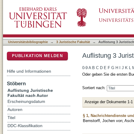
Auflistung 3 Juristische Fakultät nach Autor
DSpace Repositorium (Manakin basiert)
Universitätsbibliographie
→
3 Juristische Fakultät
→
Auflistung 3 Juristisc
Auflistung 3 Juri
PUBLIKATION MELDEN
0-9
A
B
C
D
E
F
G
H
I
J
K
L
Hilfe und Informationen
Oder geben Sie die ersten Bu
Stöbern
Sortiert nach:
Auflistung Juristische
Fakultät nach Autor
Erscheinungsdatum
Anzeige der Dokumente 1-1
Autoren
§ 1, Nachrichtendienste u
Titel
Bernstorff, Jochen von
;
Asch
DDC-Klassifikation