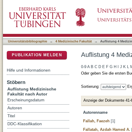
Auflistung 4 Medizinische Fakultät nach Auto
DSpace Repositorium (Manakin basiert)
Universitätsbibliographie
→
4 Medizinische Fakultät
→
Auflistung 4 Medizi
Auflistung 4 Medi
PUBLIKATION MELDEN
0-9
A
B
C
D
E
F
G
H
I
J
K
L
Hilfe und Informationen
Oder geben Sie die ersten Bu
Stöbern
Sortierung:
Er
Auflistung Medizinische
Fakultät nach Autor
Erscheinungsdatum
Anzeige der Dokumente 41-
Autoren
Autorenname
Titel
Fallah, Faezeh
[1]
DDC-Klassifikation
Fallatah, Azdah Hamed A.