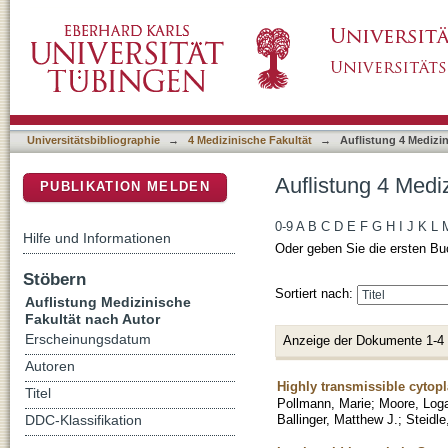
Auflistung 4 Medizinische Fakultät nach Autor
DSpace Repositorium (Manakin basiert)
Universitätsbibliographie
→
4 Medizinische Fakultät
→
Auflistung 4 Medizi
Auflistung 4 Medi
PUBLIKATION MELDEN
0-9
A
B
C
D
E
F
G
H
I
J
K
L
Hilfe und Informationen
Oder geben Sie die ersten Bu
Stöbern
Sortiert nach:
Auflistung Medizinische
Fakultät nach Autor
Erscheinungsdatum
Anzeige der Dokumente 1-4
Autoren
Highly transmissible cytopl
Titel
Pollmann, Marie
;
Moore, Log
Ballinger, Matthew J.
;
Steidle
DDC-Klassifikation