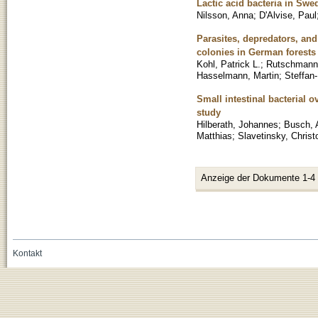
Lactic acid bacteria in Sw
Nilsson, Anna
;
D'Alvise, Paul
Parasites, depredators, and 
colonies in German forests
Kohl, Patrick L.
;
Rutschmann
Hasselmann, Martin
;
Steffan-
Small intestinal bacterial o
study
Hilberath, Johannes
;
Busch, 
Matthias
;
Slavetinsky, Christ
Anzeige der Dokumente 1-4
Kontakt