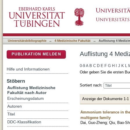
Auflistung 4 Medizinische Fakultät nach Aut
DSpace Repositorium (Manakin basiert)
Universitätsbibliographie
→
4 Medizinische Fakultät
→
Auflistung 4 Medizi
Auflistung 4 Medi
PUBLIKATION MELDEN
0-9
A
B
C
D
E
F
G
H
I
J
K
L
Hilfe und Informationen
Oder geben Sie die ersten Bu
Stöbern
Sortiert nach:
Auflistung Medizinische
Fakultät nach Autor
Erscheinungsdatum
Anzeige der Dokumente 1-1
Autoren
Ammonium tolerance in the 
Titel
multigene family
DDC-Klassifikation
Dai, Guo-Zheng
;
Qiu, Bao-S