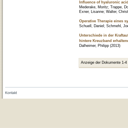
Influence of hyaluronic acid
Mederake, Moritz
;
Trappe, D
Exner, Lisanne
;
Walter, Chris
Operative Therapie eines s
Schuell, Daniel
;
Schmehl, Jo
Unterschiede in der Krafta
hintere Kreuzband erhalte
Dalheimer, Philipp
(
2013
)
Anzeige der Dokumente 1-4
Kontakt