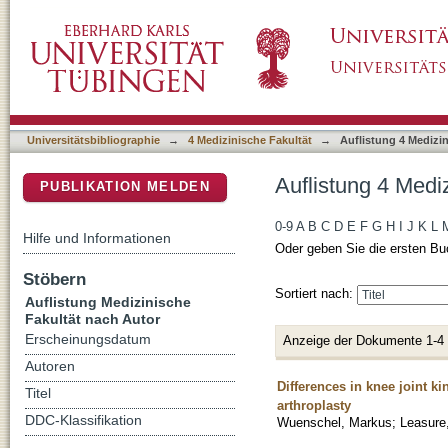
Auflistung 4 Medizinische Fakultät nach Auto
DSpace Repositorium (Manakin basiert)
Universitätsbibliographie
→
4 Medizinische Fakultät
→
Auflistung 4 Medizi
Auflistung 4 Medi
PUBLIKATION MELDEN
0-9
A
B
C
D
E
F
G
H
I
J
K
L
Hilfe und Informationen
Oder geben Sie die ersten Bu
Stöbern
Sortiert nach:
Auflistung Medizinische
Fakultät nach Autor
Erscheinungsdatum
Anzeige der Dokumente 1-4
Autoren
Differences in knee joint ki
Titel
arthroplasty
DDC-Klassifikation
Wuenschel, Markus
;
Leasure