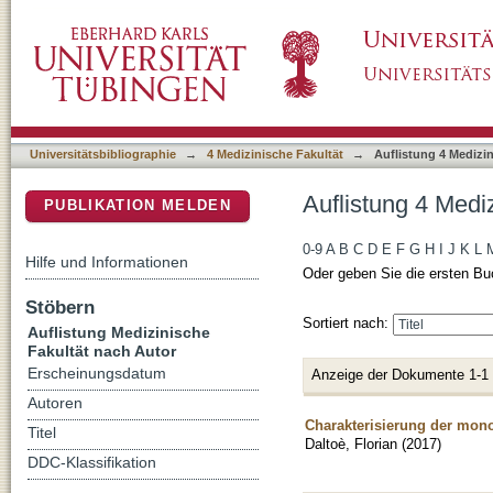
Auflistung 4 Medizinische Fakultät nach Autor
DSpace Repositorium (Manakin basiert)
Universitätsbibliographie
→
4 Medizinische Fakultät
→
Auflistung 4 Medizi
Auflistung 4 Mediz
PUBLIKATION MELDEN
0-9
A
B
C
D
E
F
G
H
I
J
K
L
Hilfe und Informationen
Oder geben Sie die ersten Bu
Stöbern
Sortiert nach:
Auflistung Medizinische
Fakultät nach Autor
Erscheinungsdatum
Anzeige der Dokumente 1-1
Autoren
Charakterisierung der mon
Titel
Daltoè, Florian
(
2017
)
DDC-Klassifikation