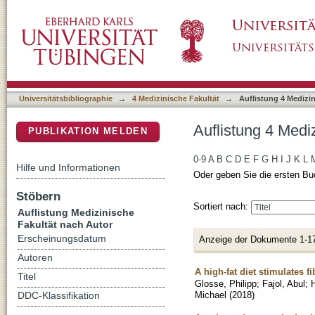
Auflistung 4 Medizinische Fakultät nach Autor
DSpace Repositorium (Manakin basiert)
Universitätsbibliographie
→
4 Medizinische Fakultät
→
Auflistung 4 Medizi
Auflistung 4 Mediz
PUBLIKATION MELDEN
0-9
A
B
C
D
E
F
G
H
I
J
K
L
Hilfe und Informationen
Oder geben Sie die ersten Bu
Stöbern
Sortiert nach:
Auflistung Medizinische
Fakultät nach Autor
Erscheinungsdatum
Anzeige der Dokumente 1-1
Autoren
A high-fat diet stimulates 
Titel
Glosse, Philipp
;
Fajol, Abul
;
H
Michael
(
2018
)
DDC-Klassifikation