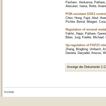
Pasham, Venkanna
;
Pathare
Alesutan, Ioana
;
Rotte, Anan
PI3K-resistant GSK3 contro
Chen, Hong
;
Fajol, Abul
;
Hoen
Pichler, Bernd
;
Weigert, Cora
Regulation of mineral meta
Fakhri, Hajar
;
Pathare, Gane
Biber, Jurg
;
Foeller, Michael
;
Up-regulation of FGF23 rel
Zhang, Bingbing
;
Umbach, An
Daniela
;
Daryadel, Arezoo
;
Wa
Anzeige der Dokumente 1-1
Kontakt