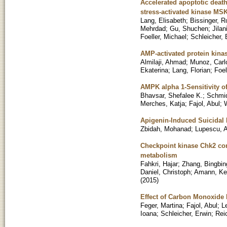
Accelerated apoptotic death
stress-activated kinase MS
Lang, Elisabeth
;
Bissinger, R
Mehrdad
;
Gu, Shuchen
;
Jilan
Foeller, Michael
;
Schleicher, 
AMP-activated protein kin
Almilaji, Ahmad
;
Munoz, Carl
Ekaterina
;
Lang, Florian
;
Foel
AMPK alpha 1-Sensitivity o
Bhavsar, Shefalee K.
;
Schmid
Merches, Katja
;
Fajol, Abul
;
Apigenin-Induced Suicidal 
Zbidah, Mohanad
;
Lupescu, A
Checkpoint kinase Chk2 con
metabolism
Fahkri, Hajar
;
Zhang, Bingbin
Daniel, Christoph
;
Amann, Ker
(
2015
)
Effect of Carbon Monoxide
Feger, Martina
;
Fajol, Abul
;
L
Ioana
;
Schleicher, Erwin
;
Rei