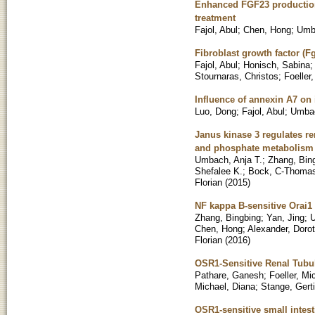
Enhanced FGF23 production 
treatment
Fajol, Abul
;
Chen, Hong
;
Umba
Fibroblast growth factor (F
Fajol, Abul
;
Honisch, Sabina
Stournaras, Christos
;
Foeller
Influence of annexin A7 on i
Luo, Dong
;
Fajol, Abul
;
Umbac
Janus kinase 3 regulates re
and phosphate metabolism
Umbach, Anja T.
;
Zhang, Bin
Shefalee K.
;
Bock, C-Thoma
Florian
(
2015
)
NF kappa B-sensitive Orai1 
Zhang, Bingbing
;
Yan, Jing
;
U
Chen, Hong
;
Alexander, Doro
Florian
(
2016
)
OSR1-Sensitive Renal Tubu
Pathare, Ganesh
;
Foeller, Mi
Michael, Diana
;
Stange, Gerti
OSR1-sensitive small intest