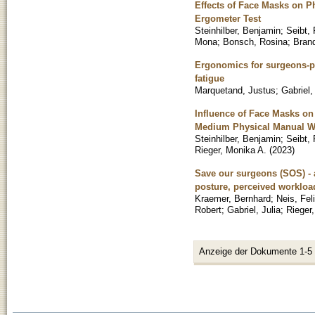
Effects of Face Masks on 
Ergometer Test
Steinhilber, Benjamin
;
Seibt, 
Mona
;
Bonsch, Rosina
;
Brand
Ergonomics for surgeons-pr
fatigue
Marquetand, Justus
;
Gabriel,
Influence of Face Masks on
Medium Physical Manual Wo
Steinhilber, Benjamin
;
Seibt, 
Rieger, Monika A.
(
2023
)
Save our surgeons (SOS) - 
posture, perceived workloa
Kraemer, Bernhard
;
Neis, Fel
Robert
;
Gabriel, Julia
;
Rieger
Anzeige der Dokumente 1-5