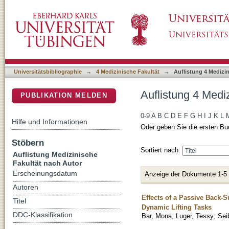
Auflistung 4 Medizinische Fakultät nach Autor
DSpace Repositorium (Manakin basiert)
Universitätsbibliographie
→
4 Medizinische Fakultät
→
Auflistung 4 Medizi
Auflistung 4 Mediz
PUBLIKATION MELDEN
0-9
A
B
C
D
E
F
G
H
I
J
K
L
Hilfe und Informationen
Oder geben Sie die ersten Bu
Stöbern
Sortiert nach:
Auflistung Medizinische
Fakultät nach Autor
Erscheinungsdatum
Anzeige der Dokumente 1-5
Autoren
Effects of a Passive Back-
Titel
Dynamic Lifting Tasks
DDC-Klassifikation
Bar, Mona
;
Luger, Tessy
;
Sei