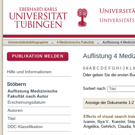
Auflistung 4 Medizinische Fakultät nach Aut
DSpace Repositorium (Manakin basiert)
Universitätsbibliographie
→
4 Medizinische Fakultät
→
Auflistung 4 Medizi
Auflistung 4 Medi
PUBLIKATION MELDEN
0-9
A
B
C
D
E
F
G
H
I
J
K
L
Hilfe und Informationen
Oder geben Sie die ersten Bu
Stöbern
Sortiert nach:
Auflistung Medizinische
Fakultät nach Autor
Erscheinungsdatum
Anzeige der Dokumente 1-2
Autoren
Effects of visual search tr
Titel
Ivanov, Iliya V.
;
Kuester, Ste
Angelika
;
Gehrlich, Claudia
;
DDC-Klassifikation