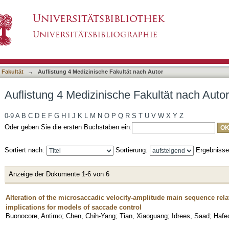
 Fakultät nach Autor "Idrees, Saad"
asiert)
 Fakultät
→
Auflistung 4 Medizinische Fakultät nach Autor
Auflistung 4 Medizinische Fakultät nach Autor
0-9
A
B
C
D
E
F
G
H
I
J
K
L
M
N
O
P
Q
R
S
T
U
V
W
X
Y
Z
Oder geben Sie die ersten Buchstaben ein:
Sortiert nach:
Sortierung:
Ergebniss
Anzeige der Dokumente 1-6 von 6
Alteration of the microsaccadic velocity-amplitude main sequence relati
implications for models of saccade control
Buonocore, Antimo
;
Chen, Chih-Yang
;
Tian, Xiaoguang
;
Idrees, Saad
;
Hafe