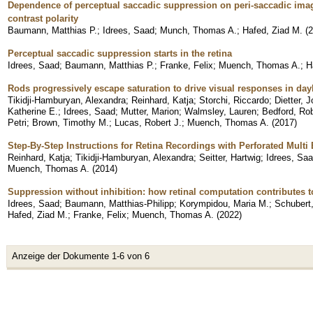
Dependence of perceptual saccadic suppression on peri-saccadic ima
contrast polarity
Baumann, Matthias P.
;
Idrees, Saad
;
Munch, Thomas A.
;
Hafed, Ziad M.
(
2
Perceptual saccadic suppression starts in the retina
Idrees, Saad
;
Baumann, Matthias P.
;
Franke, Felix
;
Muench, Thomas A.
;
H
Rods progressively escape saturation to drive visual responses in day
Tikidji-Hamburyan, Alexandra
;
Reinhard, Katja
;
Storchi, Riccardo
;
Dietter, 
Katherine E.
;
Idrees, Saad
;
Mutter, Marion
;
Walmsley, Lauren
;
Bedford, Rob
Petri
;
Brown, Timothy M.
;
Lucas, Robert J.
;
Muench, Thomas A.
(
2017
)
Step-By-Step Instructions for Retina Recordings with Perforated Multi
Reinhard, Katja
;
Tikidji-Hamburyan, Alexandra
;
Seitter, Hartwig
;
Idrees, Sa
Muench, Thomas A.
(
2014
)
Suppression without inhibition: how retinal computation contributes 
Idrees, Saad
;
Baumann, Matthias-Philipp
;
Korympidou, Maria M.
;
Schubert
Hafed, Ziad M.
;
Franke, Felix
;
Muench, Thomas A.
(
2022
)
Anzeige der Dokumente 1-6 von 6