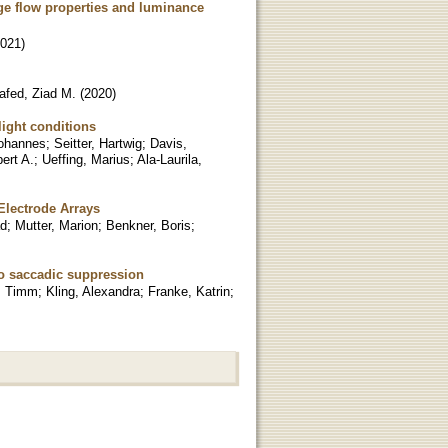
ge flow properties and luminance
021
)
afed, Ziad M.
(
2020
)
light conditions
Johannes
;
Seitter, Hartwig
;
Davis,
ert A.
;
Ueffing, Marius
;
Ala-Laurila,
 Electrode Arrays
ad
;
Mutter, Marion
;
Benkner, Boris
;
to saccadic suppression
, Timm
;
Kling, Alexandra
;
Franke, Katrin
;