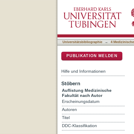
Auflistung 4 Medizinische
DSpace Repositorium (Manakin b
Universitätsbibliographie
→
4 Medizinische
PUBLIKATION MELDEN
Hilfe und Informationen
Stöbern
Auflistung Medizinische
Fakultät nach Autor
Erscheinungsdatum
Autoren
Titel
DDC-Klassifikation