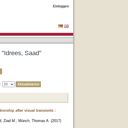
Einloggen
 "Idrees, Saad"
e:
onship after visual transients :
d, Ziad M.
;
Münch, Thomas A.
(
2017
)