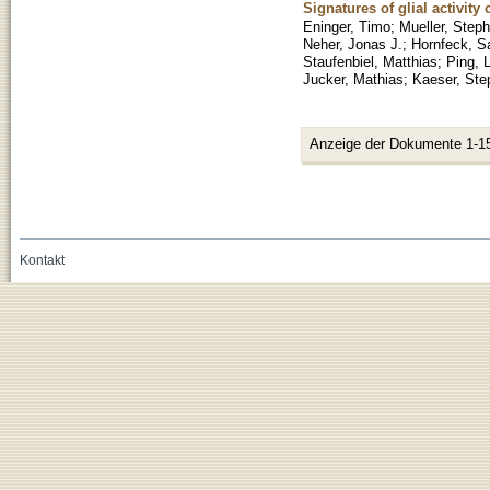
Signatures of glial activit
Eninger, Timo
;
Mueller, Step
Neher, Jonas J.
;
Hornfeck, S
Staufenbiel, Matthias
;
Ping, 
Jucker, Mathias
;
Kaeser, Ste
Anzeige der Dokumente 1-1
Kontakt