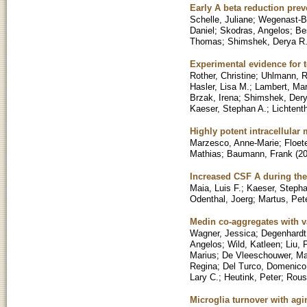
Early A beta reduction pre
Schelle, Juliane
;
Wegenast-Br
Daniel
;
Skodras, Angelos
;
Be
Thomas
;
Shimshek, Derya R
Experimental evidence for 
Rother, Christine
;
Uhlmann, R
Hasler, Lisa M.
;
Lambert, Mar
Brzak, Irena
;
Shimshek, Der
Kaeser, Stephan A.
;
Lichtenth
Highly potent intracellula
Marzesco, Anne-Marie
;
Floet
Mathias
;
Baumann, Frank
(
2
Increased CSF A during the
Maia, Luis F.
;
Kaeser, Stepha
Odenthal, Joerg
;
Martus, Pet
Medin co-aggregates with v
Wagner, Jessica
;
Degenhardt,
Angelos
;
Wild, Katleen
;
Liu, 
Marius
;
De Vleeschouwer, Ma
Regina
;
Del Turco, Domenico
Lary C.
;
Heutink, Peter
;
Rous
Microglia turnover with agi