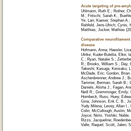
Acute targeting of pre-amyl
Uhlmann, Ruth E.
;
Rother, Ch
M.
;
Fritschi, Sarah K.
;
Buehle
Ye, Lan
;
Kaeser, Stephan A.
Rahfeld, Jens-Ulrich
;
Cynis, 
Matthias
;
Jucker, Mathias
(
2
Comparative neurofilament 
disease
Hofmann, Anna
;
Haesler, Lis
Ulrike
;
Kuder-Buletta, Elke
;
l
C.
;
Ryan, Natalie S.
;
Zetterbe
R.
;
Brooks, William S.
;
Day, 
Takeshi
;
Kasuga, Kensaku
;
L
McDade, Eric
;
Gordon, Brian 
Aschenbrenner, Andrew J.
;
B
Tammie
;
Berman, Sarah B.
;
Daniels, Alisha J.
;
Fagan, An
Neill R.
;
Gremminger, Emily
;
Hornbeck, Russ
;
Huey, Edwa
Gina
;
Johnson, Erik C. B.
;
Jo
Yudy Milena
;
Levey, Allan I.
;
Colin
;
McCullough, Austin
;
Mc
Joyce
;
Niimi, Yoshiki
;
Noble,
Rizzo, Jacqueline
;
Roedenbe
Valle, Raquel
;
Scott, Jalen
;
S