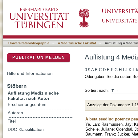
Auflistung 4 Medizinische Fakultät nach Autor
DSpace Repositorium (Manakin basiert)
Universitätsbibliographie
→
4 Medizinische Fakultät
→
Auflistung 4 Medizi
Auflistung 4 Medi
PUBLIKATION MELDEN
0-9
A
B
C
D
E
F
G
H
I
J
K
L
Hilfe und Informationen
Oder geben Sie die ersten Bu
Stöbern
Sortiert nach:
Auflistung Medizinische
Fakultät nach Autor
Erscheinungsdatum
Anzeige der Dokumente 1-1
Autoren
A beta seeding potency peak
Titel
Ye, Lan
;
Rasmussen, Jay
;
Ka
Schelle, Juliane
;
Odenthal, J
DDC-Klassifikation
Baumann, Frank
;
Jucker, Ma