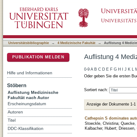
Auflistung 4 Medizinische Fakultät nach Aut
DSpace Repositorium (Manakin basiert)
Universitätsbibliographie
→
4 Medizinische Fakultät
→
Auflistung 4 Medizi
Auflistung 4 Medi
PUBLIKATION MELDEN
0-9
A
B
C
D
E
F
G
H
I
J
K
L
Hilfe und Informationen
Oder geben Sie die ersten Bu
Stöbern
Sortiert nach:
Auflistung Medizinische
Fakultät nach Autor
Erscheinungsdatum
Anzeige der Dokumente 1-1
Autoren
Cathepsin S dominates auto
Titel
Stoeckle, Christina
;
Quecke, 
Kalbacher, Hubert
;
Driessen, 
DDC-Klassifikation