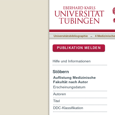
Auflistung 4 Medizinische
DSpace Repositorium (Manakin b
Universitätsbibliographie
→
4 Medizinische
PUBLIKATION MELDEN
Hilfe und Informationen
Stöbern
Auflistung Medizinische
Fakultät nach Autor
Erscheinungsdatum
Autoren
Titel
DDC-Klassifikation