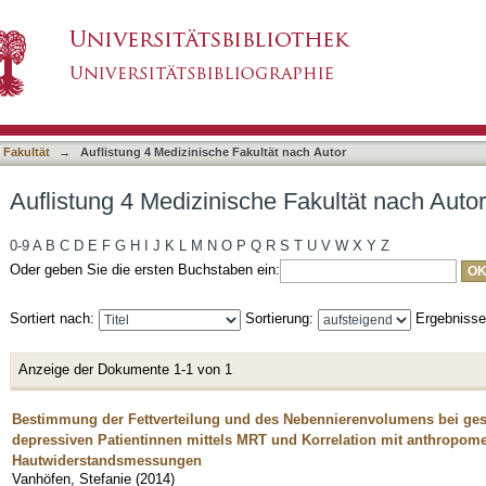
 Fakultät nach Autor "Vanhöfen, Stefanie"
asiert)
 Fakultät
→
Auflistung 4 Medizinische Fakultät nach Autor
Auflistung 4 Medizinische Fakultät nach Auto
0-9
A
B
C
D
E
F
G
H
I
J
K
L
M
N
O
P
Q
R
S
T
U
V
W
X
Y
Z
Oder geben Sie die ersten Buchstaben ein:
Sortiert nach:
Sortierung:
Ergebniss
Anzeige der Dokumente 1-1 von 1
Bestimmung der Fettverteilung und des Nebennierenvolumens bei g
depressiven Patientinnen mittels MRT und Korrelation mit anthropom
Hautwiderstandsmessungen
Vanhöfen, Stefanie
(
2014
)