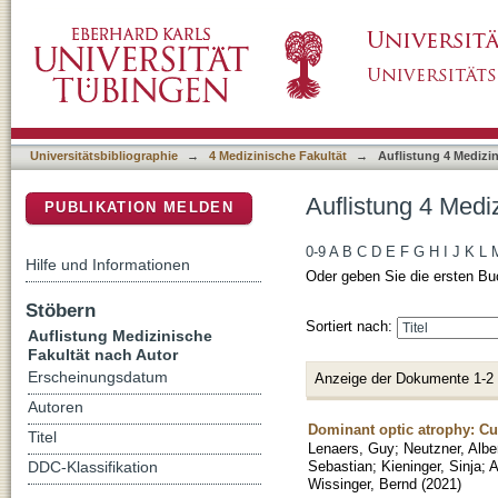
Auflistung 4 Medizinische Fakultät nach Autor
DSpace Repositorium (Manakin basiert)
Universitätsbibliographie
→
4 Medizinische Fakultät
→
Auflistung 4 Medizi
Auflistung 4 Medi
PUBLIKATION MELDEN
0-9
A
B
C
D
E
F
G
H
I
J
K
L
Hilfe und Informationen
Oder geben Sie die ersten Bu
Stöbern
Sortiert nach:
Auflistung Medizinische
Fakultät nach Autor
Erscheinungsdatum
Anzeige der Dokumente 1-2
Autoren
Dominant optic atrophy: Cul
Titel
Lenaers, Guy
;
Neutzner, Albe
Sebastian
;
Kieninger, Sinja
;
A
DDC-Klassifikation
Wissinger, Bernd
(
2021
)