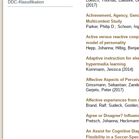
Loesch, Thomas
;
Luedtke, Ol
DDC-Klassifikation
(
2017
)
Achievement, Agency, Gend
Multicontext Study
Parker, Philip D.
;
Schoon, Ing
Active versus reactive coo
model of personality
Hepp, Johanna
;
Hilbig, Benja
Adaptive instruction for el
hypermedia learning
Kornmann, Jessica
(
2014
)
Affective Aspects of Percei
Grissmann, Sebastian
;
Zande
Gerjets, Peter
(
2017
)
Affective experiences from 
Brand, Ralf
;
Sudeck, Gorden
Agree or Disagree? Influe
Pretsch, Johanna
;
Heckmann
An Assist for Cognitive Dia
Flexibility in a Soccer-Spe