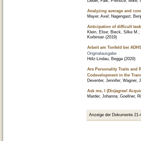
Lieder, Falk
;
Prentice, Mike
;
Analyzing average and condi
Mayer, Axel
;
Nagengast, Ben
Anticipation of difficult ta
Klein, Elise
;
Bieck, Silke M.
;
Korbinian
(
2019
)
Arbeit am Tonfeld bei ADH
Originalausgabe
Hölz-Lindau, Begga
(
2020
)
Are Personality Traits and 
Codevelopment in the Trans
Deventer, Jennifer
;
Wagner, 
Ask me, I (Dis)agree! Acqui
Marder, Johanna
;
Goellner, R
Anzeige der Dokumente 21-