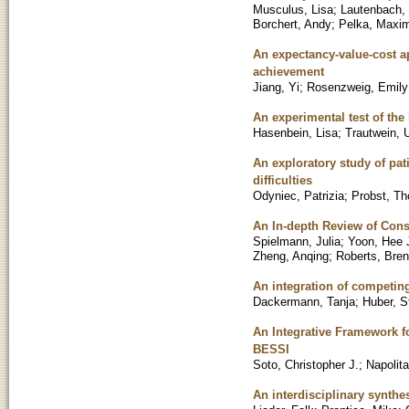
Musculus, Lisa
;
Lautenbach,
Borchert, Andy
;
Pelka, Maxim
An expectancy-value-cost a
achievement
Jiang, Yi
;
Rosenzweig, Emily
An experimental test of the
Hasenbein, Lisa
;
Trautwein, U
An exploratory study of pat
difficulties
Odyniec, Patrizia
;
Probst, T
An In-depth Review of Cons
Spielmann, Julia
;
Yoon, Hee 
Zheng, Anqing
;
Roberts, Bren
An integration of competin
Dackermann, Tanja
;
Huber, S
An Integrative Framework f
BESSI
Soto, Christopher J.
;
Napolit
An interdisciplinary synth