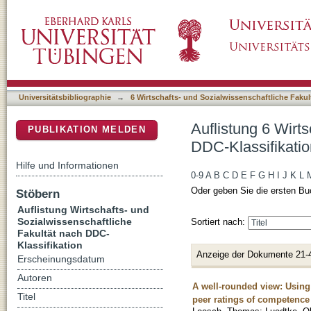
Auflistung 6 Wirtschafts- und Sozialwissensc
DSpace Repositorium (Manakin basiert)
Universitätsbibliographie
→
6 Wirtschafts- und Sozialwissenschaftliche Fakul
Auflistung 6 Wirt
PUBLIKATION MELDEN
DDC-Klassifikatio
Hilfe und Informationen
0-9
A
B
C
D
E
F
G
H
I
J
K
L
Oder geben Sie die ersten Bu
Stöbern
Auflistung Wirtschafts- und
Sozialwissenschaftliche
Sortiert nach:
Fakultät nach DDC-
Klassifikation
Anzeige der Dokumente 21-
Erscheinungsdatum
Autoren
A well-rounded view: Using
Titel
peer ratings of competence