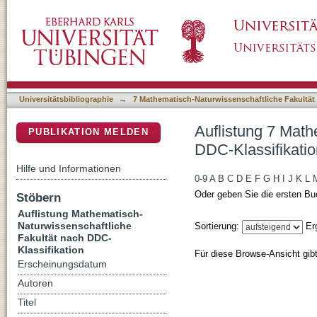
Auflistung 7 Mathematisch-Naturwissenschaft
DSpace Repositorium (Manakin basiert)
Universitätsbibliographie
→
7 Mathematisch-Naturwissenschaftliche Fakultät
Auflistung 7 Math
PUBLIKATION MELDEN
DDC-Klassifikatio
Hilfe und Informationen
0-9
A
B
C
D
E
F
G
H
I
J
K
L
Oder geben Sie die ersten Bu
Stöbern
Auflistung Mathematisch-
Naturwissenschaftliche
Sortierung:
Er
Fakultät nach DDC-
Klassifikation
Für diese Browse-Ansicht gib
Erscheinungsdatum
Autoren
Titel