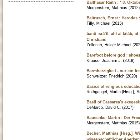
Balthasar Raith : * 8. Oktob
Morgenstern, Matthias
(
2012
)
Baltrusch, Ernst : Herodes 
Tilly, Michael
(
2013
)
banū isrāʾīl, ahl al-kitāb,
Christians
Zellentin, Holger Michael
(
20
Barefoot before god : shoe
Krause, Joachim J.
(
2019
)
Barmherzigkeit - nur ein f
Schweitzer, Friedrich
(
2020
)
Basics of religious educati
Rothgangel, Martin [Hrsg.]
;
S
Basil of Caesarea's exeges
DeMarco, David C.
(
2017
)
Bauschke, Martin : Der Fre
Morgenstern, Matthias
(
2015
)
Becher, Matthias [Hrsg.], 
wissenschaftlicher Anerken