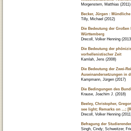
Morgenstern, Matthias
(
2011
)
Becker, Jürgen : Mündliche 
Tilly, Michael
(
2012
)
Die Bedeutung der Großen K
Württemberg
Drecoll, Volker Henning
(
2013
Die Bedeutung der phönizi
vorhellenistischer Zeit
Kamlah, Jens
(
2008
)
Die Bedeutung der Zwei-Rei
Auseinandersetzungen in d
Kampmann, Jürgen
(
2017
)
Die Bedingungen des Bundes
Krause, Joachim J.
(
2018
)
Beeley, Christopher, Gregor
see light; Remarks on ...; [
Drecoll, Volker Henning
(
2011
Befragung der Studierenden
Singh, Cindy
;
Schweitzer, Fri