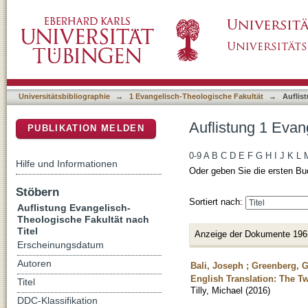
Auflistung 1 Evangelisch-Theologische Fakult
DSpace Repositorium (Manakin basiert)
Universitätsbibliographie
→
1 Evangelisch-Theologische Fakultät
→
Auflis
Auflistung 1 Evan
PUBLIKATION MELDEN
0-9
A
B
C
D
E
F
G
H
I
J
K
L
Hilfe und Informationen
Oder geben Sie die ersten Bu
Stöbern
Sortiert nach:
Auflistung Evangelisch-
Theologische Fakultät nach
Titel
Anzeige der Dokumente 196
Erscheinungsdatum
Autoren
Bali, Joseph ; Greenberg, G
English Translation: The T
Titel
Tilly, Michael
(
2016
)
DDC-Klassifikation