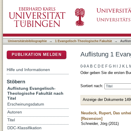
Auflistung 1 Evangelisch-Theologische Fakult
DSpace Repositorium (Manakin basiert)
Universitätsbibliographie
→
1 Evangelisch-Theologische Fakultät
→
Auflis
Auflistung 1 Evan
PUBLIKATION MELDEN
0-9
A
B
C
D
E
F
G
H
I
J
K
L
Hilfe und Informationen
Oder geben Sie die ersten Bu
Stöbern
Sortiert nach:
Auflistung Evangelisch-
Theologische Fakultät nach
Titel
Anzeige der Dokumente 149
Erscheinungsdatum
Autoren
Neudeck, Rupert, Das unhei
[Rezension]
Titel
Schneider, Jörg
(
2011
)
DDC-Klassifikation