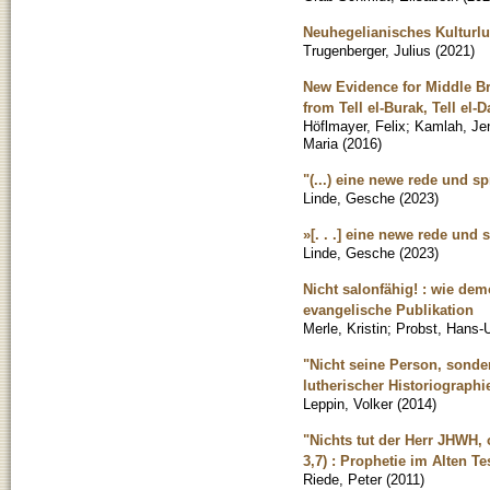
Neuhegelianisches Kulturlu
Trugenberger, Julius
(
2021
)
New Evidence for Middle B
from Tell el-Burak, Tell el-
Höflmayer, Felix
;
Kamlah, Je
Maria
(
2016
)
"(...) eine newe rede und s
Linde, Gesche
(
2023
)
»[. . .] eine newe rede und
Linde, Gesche
(
2023
)
Nicht salonfähig! : wie dem
evangelische Publikation
Merle, Kristin
;
Probst, Hans-U
"Nicht seine Person, sonde
lutherischer Historiograph
Leppin, Volker
(
2014
)
"Nichts tut der Herr JHWH,
3,7) : Prophetie im Alten T
Riede, Peter
(
2011
)