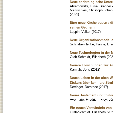
Neue christologische Unte
Abramowski, Luise
;
Brenneck
Markschies, Christoph Johan
(
2021
)
Eine neue Kirche bauen : d
seinen Gegnern
Leppin, Volker
(
2017
)
Neue Organisationsmodell
Schnabel-Henke, Hanne
;
Brä
Neue Technologien in der 
Gräb-Schmidt, Elisabeth
(
202
Neuere Forschungen zur Ar
Kamlah, Jens
(
2012
)
Neues Leben in der alten We
Diskurs über familiäre Stru
Dettinger, Dorothee
(
2017
)
Neues Testament und frühr
Avemarie, Friedrich
;
Frey, Jö
Ein neues Verständnis von
Gräb-Schmidt, Elisabeth
(
202