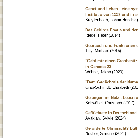
Gebet und Leben : eine sys
Institutio von 1559 und i
Breytenbach, Johan Hendrik
Das Gebirge Esaus und der
Riede, Peter
(
2014
)
Gebrauch und Funktionen 
Tilly, Michael
(
2015
)
"Gebt mir einen Grabbesitz
in Genesis 23
Wöhrle, Jakob
(
2020
)
"Dem Gedächtnis der Namen
Gräb-Schmidt, Elisabeth
(
201
Gefangen im Netz : Leben u
Schwöbel, Christoph
(
2017
)
Geflüchtete in Deutschland
Avakian, Sylvie
(
2024
)
Geforderte Ohnmacht? Luth
Neuber, Simone
(
2021
)