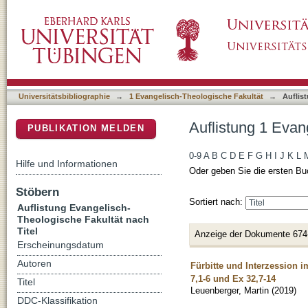
Auflistung 1 Evangelisch-Theologische Fakult
DSpace Repositorium (Manakin basiert)
Universitätsbibliographie
→
1 Evangelisch-Theologische Fakultät
→
Auflis
Auflistung 1 Evan
PUBLIKATION MELDEN
0-9
A
B
C
D
E
F
G
H
I
J
K
L
Hilfe und Informationen
Oder geben Sie die ersten Bu
Stöbern
Sortiert nach:
Auflistung Evangelisch-
Theologische Fakultät nach
Titel
Anzeige der Dokumente 674
Erscheinungsdatum
Autoren
Fürbitte und Interzession i
7,1-6 und Ex 32,7-14
Titel
Leuenberger, Martin
(
2019
)
DDC-Klassifikation