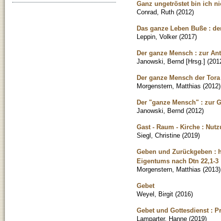
Ganz ungetröstet bin ich nic
Conrad, Ruth
(
2012
)
Das ganze Leben Buße : de
Leppin, Volker
(
2017
)
Der ganze Mensch : zur Ant
Janowski, Bernd [Hrsg.]
(
201
Der ganze Mensch der Tora
Morgenstern, Matthias
(
2012
)
Der "ganze Mensch" : zur G
Janowski, Bernd
(
2012
)
Gast - Raum - Kirche : Nut
Siegl, Christine
(
2019
)
Geben und Zurückgeben : h
Eigentums nach Dtn 22,1-3
Morgenstern, Matthias
(
2013
)
Gebet
Weyel, Birgit
(
2016
)
Gebet und Gottesdienst : P
Lamparter, Hanne
(
2019
)