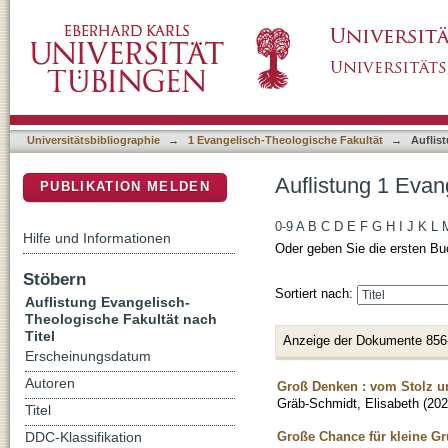
Auflistung 1 Evangelisch-Theologische Fakult
DSpace Repositorium (Manakin basiert)
Universitätsbibliographie
→
1 Evangelisch-Theologische Fakultät
→
Auflis
Auflistung 1 Evan
PUBLIKATION MELDEN
0-9
A
B
C
D
E
F
G
H
I
J
K
L
Hilfe und Informationen
Oder geben Sie die ersten Bu
Stöbern
Sortiert nach:
Auflistung Evangelisch-
Theologische Fakultät nach
Titel
Anzeige der Dokumente 856
Erscheinungsdatum
Autoren
Groß Denken : vom Stolz 
Gräb-Schmidt, Elisabeth
(
202
Titel
Große Chance für kleine Gru
DDC-Klassifikation