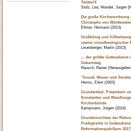
Twitter/X
Stolz, Lea
;
Wandel, Jürgen [
Die große Kirchenordnung a
Christophs von Württembe
Ehmer, Hermann
(
2013
)
Großkönig und Völkerkampf 
zweier zionstheologischer 
Leuenberger, Martin
(
2013
)
... der größte Gottesdienst
Geburtstag
Rausch, Rainer [Herausgeber
"Grund, Wesen und Struktur
Herms, Eilert
(
2003
)
Grundartikel, Präambeln un
Konstanten und Wandlungen
Kirchenbünde
Kampmann, Jürgen
(
2024
)
Grundeinsichten der Reformat
Predigtreihe in Gottesdie
Reformationsjubiläum 2017