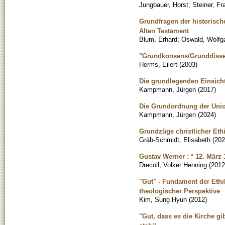
Jungbauer, Horst
;
Steiner, Fr
Grundfragen der historisc
Alten Testament
Blum, Erhard
;
Oswald, Wolfga
"Grundkonsens/Grunddiss
Herms, Eilert
(
2003
)
Die grundlegenden Einsicht
Kampmann, Jürgen
(
2017
)
Die Grundordnung der Unio
Kampmann, Jürgen
(
2024
)
Grundzüge christlicher Eth
Gräb-Schmidt, Elisabeth
(
202
Gustav Werner : * 12. März 1
Drecoll, Volker Henning
(
2012
"Gut" - Fundament der Ethik
theologischer Perspektive
Kim, Sung Hyun
(
2012
)
"Gut, dass es die Kirche gi