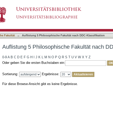
he Fakultät nach DDC-Klassifikation
asiert)
he Fakultät
→
Auflistung 5 Philosophische Fakultät nach DDC-Klassifikation
Auflistung 5 Philosophische Fakultät nach DD
0-9
A
B
C
D
E
F
G
H
I
J
K
L
M
N
O
P
Q
R
S
T
U
V
W
X
Y
Z
Oder geben Sie die ersten Buchstaben ein:
Sortierung:
Ergebnisse:
Für diese Browse-Ansicht gibt es keine Ergebnisse.