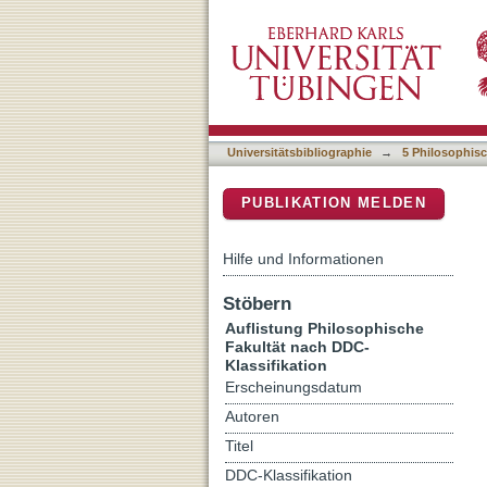
Auflistung 5 Philosophisc
DSpace Repositorium (Manakin b
Universitätsbibliographie
→
5 Philosophisc
PUBLIKATION MELDEN
Hilfe und Informationen
Stöbern
Auflistung Philosophische
Fakultät nach DDC-
Klassifikation
Erscheinungsdatum
Autoren
Titel
DDC-Klassifikation