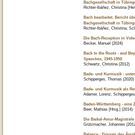
Bachgesellschaft in Tübing
Richter-Ibáñez, Christina [He
Bach bearbeitet. Bericht ü
Bachgesellschaft in Tübing
Richter-Ibáñez, Christina
;
Sc
Die Bach-Rezeption in Vide
Becker, Manuel
(
2024
)
Back to the Roots - and Be
Speeches, 1945-1950
Schwartz, Christina
(
2012
)
Bade- und Kurmusik : unter
Schipperges, Thomas
(
2020
)
Bade- und Kurmusik als Ref
Adamer, Lorenz
;
Schipperge
Baden-Württemberg - eine
Beer, Mathias [Hrsg.]
(
2014
)
Die Baikal-Amur-Magistrale 
Grützmacher, Johannes
(
201
Balance : Figuren des Äqui