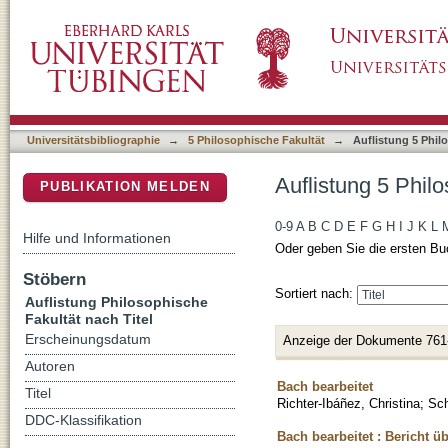
Auflistung 5 Philosophische Fakultät nach Tit
DSpace Repositorium (Manakin basiert)
Universitätsbibliographie
→
5 Philosophische Fakultät
→
Auflistung 5 Phil
Auflistung 5 Philo
PUBLIKATION MELDEN
0-9
A
B
C
D
E
F
G
H
I
J
K
L
Hilfe und Informationen
Oder geben Sie die ersten Bu
Stöbern
Sortiert nach:
Auflistung Philosophische
Fakultät nach Titel
Erscheinungsdatum
Anzeige der Dokumente 761
Autoren
Bach bearbeitet
Titel
Richter-Ibáñez, Christina
;
Sc
DDC-Klassifikation
Bach bearbeitet : Bericht 