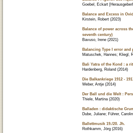
Goebel, Eckart [HerausgeberI
Balance and Excess in Ovi
Kirstein, Robert
(
2023
)
Balance of power across th
seventh century)
Bavuso, Irene
(
2021
)
Balancing Type I error and
Matuschek, Hannes
;
Kliegl, 
Bali Yatra of the Kond : a r
Hardenberg, Roland
(
2014
)
Die Balkankriege 1912 - 19
Weber, Antje
(
2014
)
Der Ball und die Welt : Pe
Thiele, Martina
(
2020
)
Balladen : didaktische Gru
Dube, Juliane
;
Führer, Carolin
Ballettmusik 19./20. Jh.
Rothkamm, Jörg
(
2016
)