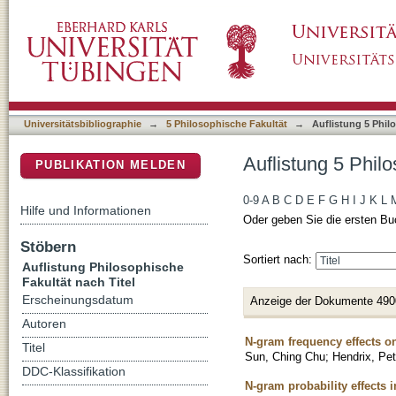
Auflistung 5 Philosophische Fakultät nach Tit
DSpace Repositorium (Manakin basiert)
Universitätsbibliographie
→
5 Philosophische Fakultät
→
Auflistung 5 Phil
Auflistung 5 Philo
PUBLIKATION MELDEN
0-9
A
B
C
D
E
F
G
H
I
J
K
L
Hilfe und Informationen
Oder geben Sie die ersten Bu
Stöbern
Sortiert nach:
Auflistung Philosophische
Fakultät nach Titel
Erscheinungsdatum
Anzeige der Dokumente 490
Autoren
N-gram frequency effects o
Titel
Sun, Ching Chu
;
Hendrix, Pet
DDC-Klassifikation
N-gram probability effects i