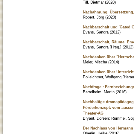
Till, Dietmar
(
2020
)
Nachahmung, Übersetzung, 
Robert, Jörg
(
2020
)
Nachbarschaft und 'Gated 
Evans, Sandra
(
2012
)
Nachbarschaft, Räume, Emot
Evans, Sandra [Hrsg.]
(
2012
)
Nachdenken über "Herrschaf
Meier, Mischa
(
2014
)
Nachdenken über Unterricht
Polleichtner, Wolfgang [Hera
Nachfrage : Fernbeziehung
Bartelheim, Martin
(
2016
)
Nachhaltige dramapädagogi
Förderkonzept: vom ausser
Theater-AG
Bryant, Doreen
;
Rummel, Soph
Der Nachlass von Hermann 
Oberlin, Heike
(
2016
)