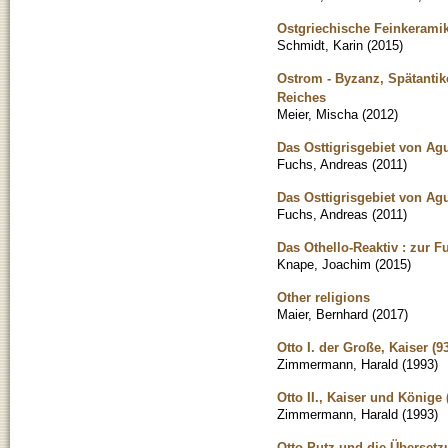
Ostgriechische Feinkeramik
Schmidt, Karin
(
2015
)
Ostrom - Byzanz, Spätantik
Reiches
Meier, Mischa
(
2012
)
Das Osttigrisgebiet von Agum
Fuchs, Andreas
(
2011
)
Das Osttigrisgebiet von Agum
Fuchs, Andreas
(
2011
)
Das Othello-Reaktiv : zur 
Knape, Joachim
(
2015
)
Other religions
Maier, Bernhard
(
2017
)
Otto I. der Große, Kaiser (9
Zimmermann, Harald
(
1993
)
Otto II., Kaiser und Könige 
Zimmermann, Harald
(
1993
)
Otto Putz und die Übersetz