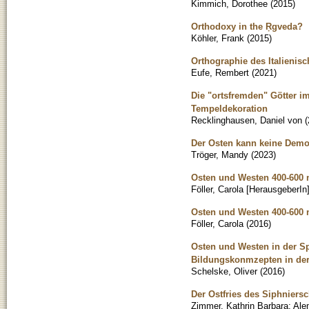
Kimmich, Dorothee
(
2015
)
Orthodoxy in the Ṛgveda?
Köhler, Frank
(
2015
)
Orthographie des Italienis
Eufe, Rembert
(
2021
)
Die "ortsfremden" Götter i
Tempeldekoration
Recklinghausen, Daniel von
(
Der Osten kann keine Demok
Tröger, Mandy
(
2023
)
Osten und Westen 400-600 n
Föller, Carola [HerausgeberIn
Osten und Westen 400-600 
Föller, Carola
(
2016
)
Osten und Westen in der Sp
Bildungskonmzepten in der 
Schelske, Oliver
(
2016
)
Der Ostfries des Siphniers
Zimmer, Kathrin Barbara
;
Ale