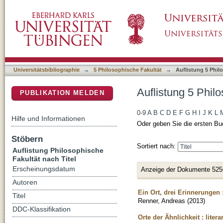
Auflistung 5 Philosophische Fakultät nach Tit
DSpace Repositorium (Manakin basiert)
Universitätsbibliographie
→
5 Philosophische Fakultät
→
Auflistung 5 Phil
Auflistung 5 Philo
PUBLIKATION MELDEN
0-9
A
B
C
D
E
F
G
H
I
J
K
L
Hilfe und Informationen
Oder geben Sie die ersten Bu
Stöbern
Sortiert nach:
Auflistung Philosophische
Fakultät nach Titel
Erscheinungsdatum
Anzeige der Dokumente 525
Autoren
Ein Ort, drei Erinnerungen 
Titel
Renner, Andreas
(
2013
)
DDC-Klassifikation
Orte der Ähnlichkeit : lit