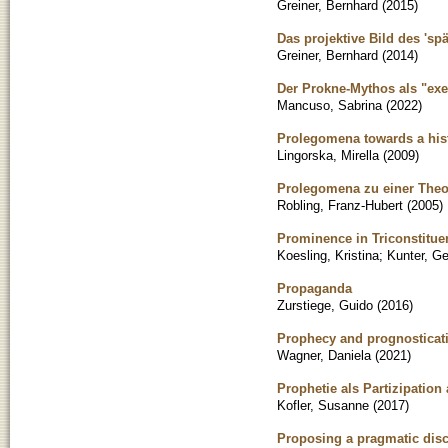
Greiner, Bernhard
(
2015
)
Das projektive Bild des 's
Greiner, Bernhard
(
2014
)
Der Prokne-Mythos als "exe
Mancuso, Sabrina
(
2022
)
Prolegomena towards a histo
Lingorska, Mirella
(
2009
)
Prolegomena zu einer Theor
Robling, Franz-Hubert
(
2005
)
Prominence in Triconstitu
Koesling, Kristina
;
Kunter, Ge
Propaganda
Zurstiege, Guido
(
2016
)
Prophecy and prognosticatio
Wagner, Daniela
(
2021
)
Prophetie als Partizipation
Kofler, Susanne
(
2017
)
Proposing a pragmatic disct