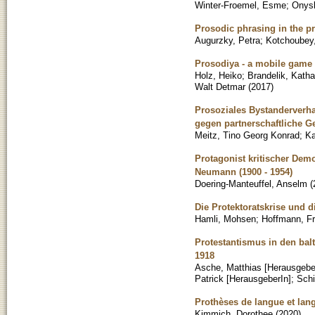
Winter-Froemel, Esme
;
Onysk
Prosodic phrasing in the 
Augurzky, Petra
;
Kotchoubey,
Prosodiya - a mobile game 
Holz, Heiko
;
Brandelik, Katha
Walt Detmar
(
2017
)
Prosoziales Bystanderverha
gegen partnerschaftliche G
Meitz, Tino Georg Konrad
;
Ka
Protagonist kritischer Dem
Neumann (1900 - 1954)
Doering-Manteuffel, Anselm
(
Die Protektoratskrise und 
Hamli, Mohsen
;
Hoffmann, Fr
Protestantismus in den bal
1918
Asche, Matthias [Herausgebe
Patrick [HerausgeberIn]
;
Schi
Prothèses de langue et lan
Kimmich, Dorothee
(
2020
)