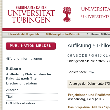
Auflistung 5 Philosophische Fakultät nach Tit
DSpace Repositorium (Manakin basiert)
Universitätsbibliographie
→
5 Philosophische Fakultät
→
Auflistung 5 Phil
Auflistung 5 Philo
PUBLIKATION MELDEN
0-9
A
B
C
D
E
F
G
H
I
J
K
L
Hilfe und Informationen
Oder geben Sie die ersten Bu
Stöbern
Sortiert nach:
Auflistung Philosophische
Fakultät nach Titel
Erscheinungsdatum
Anzeige der Dokumente 573
Autoren
Projektionen und Realitäte
Titel
Aschenberg, Heidi
(
2011
)
DDC-Klassifikation
Das projektive Bild des "s