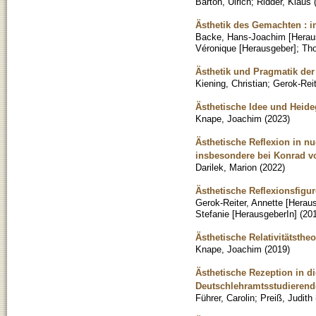
Barton, Ulrich
;
Ridder, Klaus
Ästhetik des Gemachten : i
Backe, Hans-Joachim [Herau
Véronique [Herausgeber]
;
Tho
Ästhetik und Pragmatik der
Kiening, Christian
;
Gerok-Reit
Ästhetische Idee und Heide
Knape, Joachim
(
2023
)
Ästhetische Reflexion in nu
insbesondere bei Konrad 
Darilek, Marion
(
2022
)
Ästhetische Reflexionsfigu
Gerok-Reiter, Annette [Herau
Stefanie [HerausgeberIn]
(
20
Ästhetische Relativitätstheo
Knape, Joachim
(
2019
)
Ästhetische Rezeption in di
Deutschlehramtsstudieren
Führer, Carolin
;
Preiß, Judith