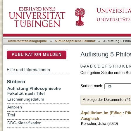
Auflistung 5 Philosophische Fakultät nach Tit
DSpace Repositorium (Manakin basiert)
Universitätsbibliographie
→
5 Philosophische Fakultät
→
Auflistung 5 Phil
Auflistung 5 Philo
PUBLIKATION MELDEN
0-9
A
B
C
D
E
F
G
H
I
J
K
L
Hilfe und Informationen
Oder geben Sie die ersten Bu
Stöbern
Sortiert nach:
Auflistung Philosophische
Fakultät nach Titel
Erscheinungsdatum
Anzeige der Dokumente 741
Autoren
Äquilibrium im (P)flug : Pf
Titel
Ausgleich
DDC-Klassifikation
Kerscher, Julia
(
2020
)