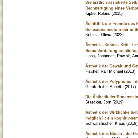
Die ärztlich assistierte Se
Rechtfertigung eines Verbot
Kipke, Roland
(
2015
)
ÄsthEthik der Fremde des H
Reflexionsmedium der mittel
Kobiela, Olivia
(
2022
)
Ästhetik - Kanon - Kritik : 
Herausforderung archäolog
Lipps, Johannes
;
Pawlak, An
Ästhetik der Gewalt und Ge
Fischer, Ralf Michael
(
2013
)
Ästhetik der Polyphonie : d
Gerok-Reiter, Annette
(
2017
)
Die Ästhetik der Runenstei
Staecker, Jörn
(
2019
)
Ästhetik der Wirklichkeits-
möglich? : ein kognitiv-se
Schwarzfischer, Klaus
(
2019
)
Ästhetik des Bösen : die He