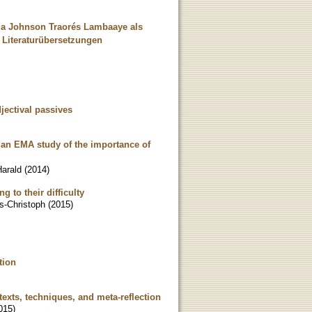
ama Johnson Traorés Lambaaye als
 Literaturübersetzungen
jectival passives
 an EMA study of the importance of
arald
(
2014
)
 to their difficulty
s-Christoph
(
2015
)
tion
texts, techniques, and meta-reflection
015
)