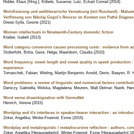
Ridder, Klaus [Hrsg.]
;
Köbele, Susanne
;
Lutz, Eckart Conrad
(
2014
)
Wolofisierung und weltliterarische Vernetzung (mit Russland) : Mah
Verfilmung von Nikolaj Gogol's Revizor im Kontext von Pathé Diagnes
Drews-Sylla, Gesine
(
2021
)
Women intellectuals in Nineteenth-Century domestic fiction
Klaiber, Isabell
(
2013
)
Word category conversion causes processing costs : evidence from ad
Stolterfoht, Britta
;
Gese, Helga
;
Maienborn, Claudia
(
2010
)
Word frequency, vowel length and vowel quality in speeh production :
experience
Tomaschek, Fabian
;
Wieling, Martijn Benjamin
;
Arnold, Denis
;
Baayen, R. H
Word problems: a review of linguistic and numerical factors contributing
Daroczy, Gabriella
;
Wolska, Magdalena
;
Meurers, Walt Detmar
;
Nuerk, Han
Word sense disambiguation with GermaNet
Henrich, Verena
(
2015
)
Wordplay and it's interfaces in speaker-hearer interaction : an introduc
Zirker, Angelika
;
Winter-Froemel, Esme
(
2015
)
Wordplay and metalinguistic / metadiscursive reflection : authors, con
Zirker, Angelika [HerausgeberIn]
;
Winter-Froemel, Esme [HerausgeberIn]
(
2