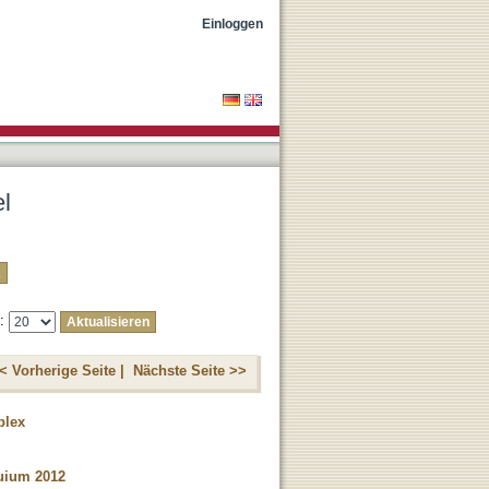
Einloggen
el
e:
< Vorherige Seite |
Nächste Seite >>
plex
uium 2012