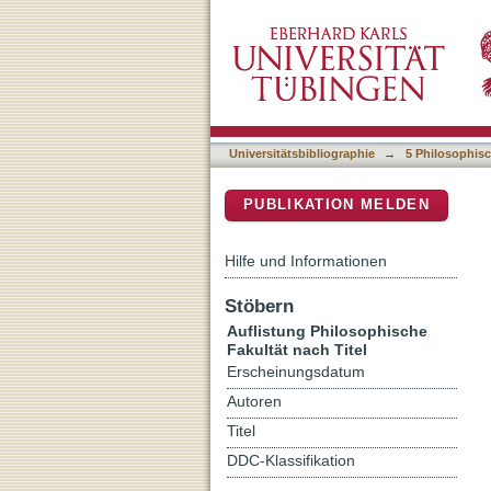
Auflistung 5 Philosophisch
DSpace Repositorium (Manakin b
Universitätsbibliographie
→
5 Philosophisc
PUBLIKATION MELDEN
Hilfe und Informationen
Stöbern
Auflistung Philosophische
Fakultät nach Titel
Erscheinungsdatum
Autoren
Titel
DDC-Klassifikation