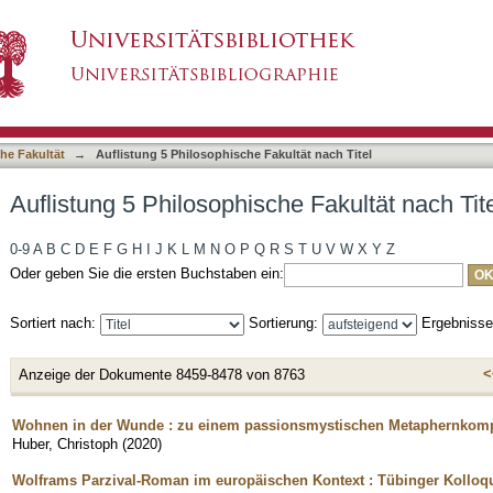
e Fakultät nach Titel
asiert)
he Fakultät
→
Auflistung 5 Philosophische Fakultät nach Titel
Auflistung 5 Philosophische Fakultät nach Tit
0-9
A
B
C
D
E
F
G
H
I
J
K
L
M
N
O
P
Q
R
S
T
U
V
W
X
Y
Z
Oder geben Sie die ersten Buchstaben ein:
Sortiert nach:
Sortierung:
Ergebniss
<
Anzeige der Dokumente 8459-8478 von 8763
Wohnen in der Wunde : zu einem passionsmystischen Metaphernkom
Huber, Christoph
(
2020
)
Wolframs Parzival-Roman im europäischen Kontext : Tübinger Kolloq