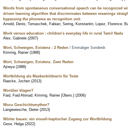
Words from spontaneous conversational speech can be recognized wit
driven learning algorithm that discriminates between meanings straigh
bypassing the phoneme as recognition unit
Arnold, Denis
;
Tomaschek, Fabian
;
Sering, Konstantin
;
Lopez, Florence
;
Ba
Work versus education : children's everyday life in rural Tamil Nadu
Alex, Gabriele
(
2007
)
Wort, Schweigen, Existenz : 2 Reden
/ Einmaliger Sonderdr.
Kimmig, Rainer
(
1988
)
Wort, Schweigen, Existenz. Zwei Reden
Ajneya
(
1988
)
Wortbildung als Maskenbildnerin für Texte
Raecke, Jochen
(
2013
)
Worüber klagen?
Faiḍ, Faiḍ Aḥmad
;
Kimmig, Rainer [Übers.]
(
2006
)
Wozu Geschichtsmythen?
Langewiesche, Dieter
(
2013
)
Wörter bauen: ein visuell-haptischer Zugang zur Wortbildung
Gese, Helga
(
2022
)