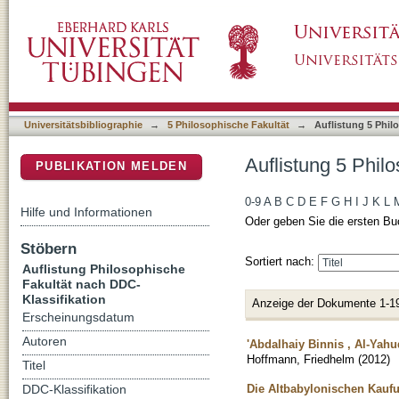
Auflistung 5 Philosophische Fakultät nach D
DSpace Repositorium (Manakin basiert)
Universitätsbibliographie
→
5 Philosophische Fakultät
→
Auflistung 5 Phil
Auflistung 5 Phil
PUBLIKATION MELDEN
0-9
A
B
C
D
E
F
G
H
I
J
K
L
Hilfe und Informationen
Oder geben Sie die ersten Bu
Stöbern
Sortiert nach:
Auflistung Philosophische
Fakultät nach DDC-
Klassifikation
Anzeige der Dokumente 1-1
Erscheinungsdatum
Autoren
'Abdalhaiy Binnis , Al-Yahu
Hoffmann, Friedhelm
(
2012
)
Titel
Die Altbabylonischen Kauf
DDC-Klassifikation