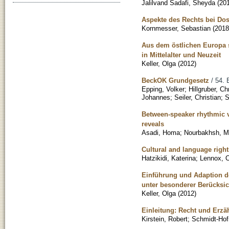
Jalilvand Sadafi, Sheyda
(
20
Aspekte des Rechts bei Dos
Kornmesser, Sebastian
(
2018
Aus dem östlichen Europa
in Mittelalter und Neuzeit
Keller, Olga
(
2012
)
BeckOK Grundgesetz
/ 54. 
Epping, Volker
;
Hillgruber, Ch
Johannes
;
Seiler, Christian
;
S
Between-speaker rhythmic v
reveals
Asadi, Homa
;
Nourbakhsh, 
Cultural and language righ
Hatzikidi, Katerina
;
Lennox, C
Einführung und Adaption de
unter besonderer Berücksi
Keller, Olga
(
2012
)
Einleitung: Recht und Erzä
Kirstein, Robert
;
Schmidt-Hof