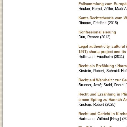
Fallsammlung zum Europäis
Hecker, Bernd
;
Zöller, Mark A
Kants Rechtstheorie vom We
Rimoux, Frédéric
(
2015
)
Konfessionalisierung
Dürr, Renate
(
2012
)
Legal authenticity, cultura
1971) sharia project and it
Hoffmann, Friedhelm
(
2011
)
Recht als Erzählung : Narra
Kirstein, Robert
;
Schmidt-Hof
Recht auf Wahrheit : zur 
Brunner, José
;
Stahl, Daniel 
Recht und Erzählung in Plin
einem Epilog zu Hannah Ar
Kirstein, Robert
(
2025
)
Recht und Gericht in Kirch
Hartmann, Wilfried [Hrsg.]
(
2