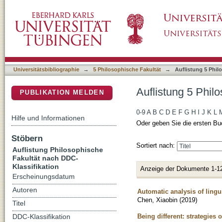
Auflistung 5 Philosophische Fakultät nach D
DSpace Repositorium (Manakin basiert)
Universitätsbibliographie
→
5 Philosophische Fakultät
→
Auflistung 5 Phil
Auflistung 5 Phil
PUBLIKATION MELDEN
0-9
A
B
C
D
E
F
G
H
I
J
K
L
Hilfe und Informationen
Oder geben Sie die ersten Bu
Stöbern
Sortiert nach:
Auflistung Philosophische
Fakultät nach DDC-
Klassifikation
Anzeige der Dokumente 1-1
Erscheinungsdatum
Autoren
Automatic analysis of lingu
Chen, Xiaobin
(
2019
)
Titel
Being different: strategies
DDC-Klassifikation