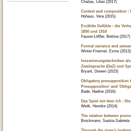
Chaitas, Lilian
(
2017
)
Context and composition : h
Hohaus, Vera
(
2015
)
Erzählte Gefühle : die Ver
1850 und 1910
Fauser-Löffler, Bettina
(
2017
)
Formal variance and seman
Winter-Froemel, Esme
(
2013
)
Inszenierungstechniken al
Zweitsprache (DaZ) und Sp
Bryant, Doreen
(
2023
)
Obligatory presupposition t
Presupposition' and 'Obliga
Bade, Nadine
(
2016
)
Das Spiel mit dem Ich : D
Wielk, Henrike
(
2014
)
The relation between pronou
Brockmann, Saskia Gabriela
Through the siren's looking