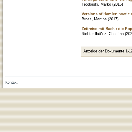
Teodorski, Marko
(
2016
)
Versions of Hamlet: poetic
Bross, Martina
(
2017
)
Zeitreise mit Bach : die P
Richter-Ibáñez, Christina
(
20
Anzeige der Dokumente 1-1
Kontakt