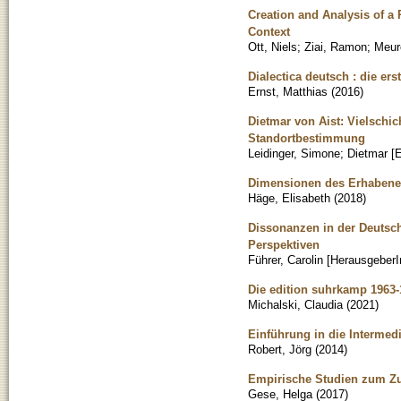
Creation and Analysis of 
Context
Ott, Niels
;
Ziai, Ramon
;
Meur
Dialectica deutsch : die er
Ernst, Matthias
(
2016
)
Dietmar von Aist: Vielschic
Standortbestimmung
Leidinger, Simone
;
Dietmar [
Dimensionen des Erhabenen 
Häge, Elisabeth
(
2018
)
Dissonanzen in der Deutsch
Perspektiven
Führer, Carolin [HerausgeberI
Die edition suhrkamp 1963-
Michalski, Claudia
(
2021
)
Einführung in die Intermedi
Robert, Jörg
(
2014
)
Empirische Studien zum Zu
Gese, Helga
(
2017
)