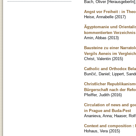
Bach, Oliver [HerausgeberIn]
Angst vor Freiheit : in The
Heise, Annabelle
(
2017
)
Ägyptomanie und Orientalism
kommentierten Verzeichnis d
Amin, Abbas
(
2013
)
Bausteine zu einer Narrato
Vergils Aeneis im Vergleich
Christ, Valentin
(
2015
)
Catholic and Orthodox Bela
Bunčić, Daniel
;
Lippert, Sand
Christlicher Republikanismu
Bürgerschaft nach der Ref
Pfeiffer, Judith
(
2016
)
Circulation of news and go
in Prague and Buda-Pest
Ananieva, Anna
;
Haaser, Rolf
Context and composition : h
Hohaus, Vera
(
2015
)