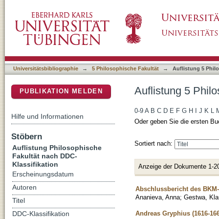
Auflistung 5 Philosophische Fakultät nach D
DSpace Repositorium (Manakin basiert)
Universitätsbibliographie
→
5 Philosophische Fakultät
→
Auflistung 5 Phil
Auflistung 5 Phil
PUBLIKATION MELDEN
0-9
A
B
C
D
E
F
G
H
I
J
K
L
Hilfe und Informationen
Oder geben Sie die ersten Bu
Stöbern
Sortiert nach:
Auflistung Philosophische
Fakultät nach DDC-
Klassifikation
Anzeige der Dokumente 1-2
Erscheinungsdatum
Autoren
Abschlussbericht des BKM-
Ananieva, Anna
;
Gestwa, Kla
Titel
Andreas Gryphius (1616-166
DDC-Klassifikation