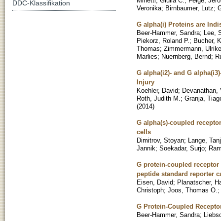
Minetti, Giulia C.
;
Feige, Jer
DDC-Klassifikation
Veronika
;
Birnbaumer, Lutz
;
G
G alpha(i) Proteins are Ind
Beer-Hammer, Sandra
;
Lee, 
Piekorz, Roland P.
;
Bucher, K
Thomas
;
Zimmermann, Ulrik
Marlies
;
Nuernberg, Bernd
;
Ru
G alpha(i2)- and G alpha(i3
Injury
Koehler, David
;
Devanathan, 
Roth, Judith M.
;
Granja, Tiag
(
2014
)
G alpha(s)-coupled receptor
cells
Dimitrov, Stoyan
;
Lange, Tan
Jannik
;
Soekadar, Surjo
;
Ram
G protein-coupled receptor
peptide standard reporter c
Eisen, David
;
Planatscher, H
Christoph
;
Joos, Thomas O.
G Protein-Coupled Receptor
Beer-Hammer, Sandra
;
Liebs