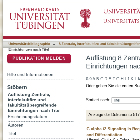
Auflistung 8 Zentrale, interfakultäre und faku
DSpace Repositorium (Manakin basiert)
Universitätsbibliographie
→
8 Zentrale, interfakultäre und fakultätsübergreif
Einrichtungen nach Titel
Auflistung 8 Zentr
PUBLIKATION MELDEN
Einrichtungen nac
Hilfe und Informationen
0-9
A
B
C
D
E
F
G
H
I
J
K
L
Oder geben Sie die ersten Bu
Stöbern
Auflistung Zentrale,
interfakultäre und
Sortiert nach:
fakultätsübergreifende
Einrichtungen nach Titel
Anzeige der Dokumente 517
Erscheinungsdatum
Autoren
G alpha i2 Signaling Is Req
Titel
and Differentiation