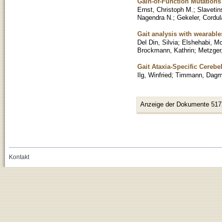
Gain-of-Function Mutations
Ernst, Christoph M.
;
Slavetin
Nagendra N.
;
Gekeler, Cordul
Gait analysis with wearable
Del Din, Silvia
;
Elshehabi, M
Brockmann, Kathrin
;
Metzger,
Gait Ataxia-Specific Cerebel
Ilg, Winfried
;
Timmann, Dagm
Anzeige der Dokumente 517
Kontakt