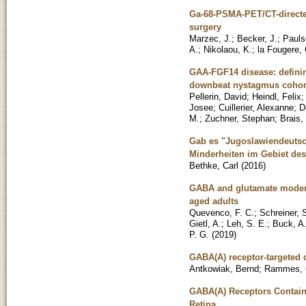
Ga-68-PSMA-PET/CT-directed 
surgery
Marzec, J.
;
Becker, J.
;
Pauls
A.
;
Nikolaou, K.
;
la Fougere, 
GAA-FGF14 disease: definin
downbeat nystagmus cohor
Pellerin, David
;
Heindl, Felix
Josee
;
Cuillerier, Alexanne
;
D
M.
;
Zuchner, Stephan
;
Brais,
Gab es "Jugoslawiendeutsch
Minderheiten im Gebiet des
Bethke, Carl
(
2016
)
GABA and glutamate moderat
aged adults
Quevenco, F. C.
;
Schreiner, S
Gietl, A.
;
Leh, S. E.
;
Buck, A
P. G.
(
2019
)
GABA(A) receptor-targeted 
Antkowiak, Bernd
;
Rammes, 
GABA(A) Receptors Containin
Retina