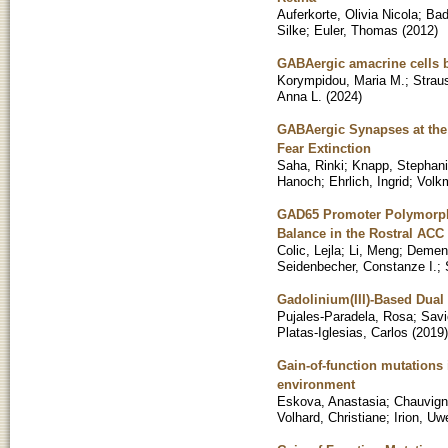
Auferkorte, Olivia Nicola
;
Bad
Silke
;
Euler, Thomas
(
2012
)
GABAergic amacrine cells b
Korympidou, Maria M.
;
Strau
Anna L.
(
2024
)
GABAergic Synapses at the 
Fear Extinction
Saha, Rinki
;
Knapp, Stephan
Hanoch
;
Ehrlich, Ingrid
;
Volk
GAD65 Promoter Polymorphi
Balance in the Rostral ACC
Colic, Lejla
;
Li, Meng
;
Demene
Seidenbecher, Constanze I.
;
Gadolinium(III)-Based Dua
Pujales-Paradela, Rosa
;
Savi
Platas-Iglesias, Carlos
(
2019
)
Gain-of-function mutations 
environment
Eskova, Anastasia
;
Chauvign
Volhard, Christiane
;
Irion, Uw