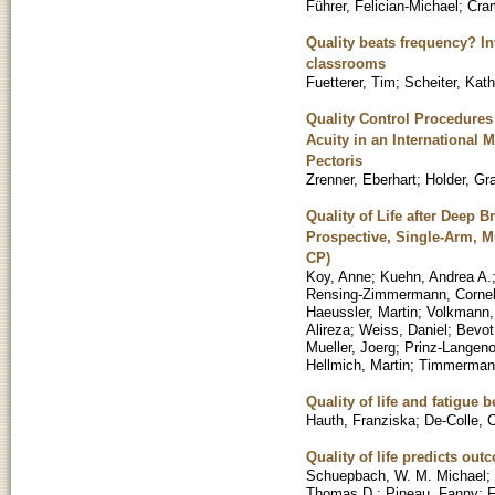
Führer, Felician-Michael
;
Cram
Quality beats frequency? In
classrooms
Fuetterer, Tim
;
Scheiter, Kath
Quality Control Procedures 
Acuity in an International 
Pectoris
Zrenner, Eberhart
;
Holder, Gr
Quality of Life after Deep B
Prospective, Single-Arm, 
CP)
Koy, Anne
;
Kuehn, Andrea A.
Rensing-Zimmermann, Cornel
Haeussler, Martin
;
Volkmann,
Alireza
;
Weiss, Daniel
;
Bevot
Mueller, Joerg
;
Prinz-Langeno
Hellmich, Martin
;
Timmermann
Quality of life and fatigue 
Hauth, Franziska
;
De-Colle, 
Quality of life predicts ou
Schuepbach, W. M. Michael
;
Thomas D.
;
Pineau, Fanny
;
F