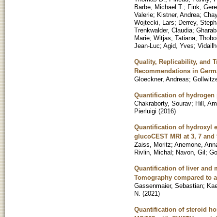
Barbe, Michael T.
;
Fink, Ger
Valerie
;
Kistner, Andrea
;
Chay
Wojtecki, Lars
;
Derrey, Step
Trenkwalder, Claudia
;
Gharaba
Marie
;
Witjas, Tatiana
;
Thobo
Jean-Luc
;
Agid, Yves
;
Vidailh
Quality, Replicability, and
Recommendations in Germ
Gloeckner, Andreas
;
Gollwitz
Quantification of hydrogen
Chakraborty, Sourav
;
Hill, Am
Pierluigi
(
2016
)
Quantification of hydroxyl 
glucoCEST MRI at 3, 7 and 
Zaiss, Moritz
;
Anemone, Anna
Rivlin, Michal
;
Navon, Gil
;
Go
Quantification of liver an
Tomography compared to an
Gassenmaier, Sebastian
;
Kae
N.
(
2021
)
Quantification of steroid 