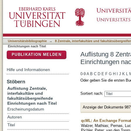
Auflistung 8 Zentrale, interfakultäre und faku
DSpace Repositorium (Manakin basiert)
Universitätsbibliographie
→
8 Zentrale, interfakultäre und fakultätsübergreif
Einrichtungen nach Titel
Auflistung 8 Zentr
PUBLIKATION MELDEN
Einrichtungen nac
Hilfe und Informationen
0-9
A
B
C
D
E
F
G
H
I
J
K
L
Oder geben Sie die ersten Bu
Stöbern
Auflistung Zentrale,
interfakultäre und
Sortiert nach:
fakultätsübergreifende
Einrichtungen nach Titel
Anzeige der Dokumente 987
Erscheinungsdatum
Autoren
qcML: An Exchange Format 
Titel
Walzer, Mathias
;
Pernas, Lu
Pichler, Peter
;
van den Toorn