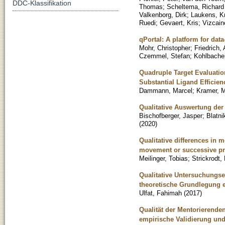
DDC-Klassifikation
Thomas
;
Scheltema, Richard
Valkenborg, Dirk
;
Laukens, Kr
Ruedi
;
Gevaert, Kris
;
Vizcain
qPortal: A platform for dat
Mohr, Christopher
;
Friedrich,
Czemmel, Stefan
;
Kohlbacher
Quadruple Target Evaluatio
Substantial Ligand Efficien
Dammann, Marcel
;
Kramer, 
Qualitative Auswertung der
Bischofberger, Jasper
;
Blatni
(
2020
)
Qualitative differences in
movement or successive pr
Meilinger, Tobias
;
Strickrodt,
Qualitative Untersuchungse
theoretische Grundlegung e
Ulfat, Fahimah
(
2017
)
Qualität der Mentorierende
empirische Validierung und