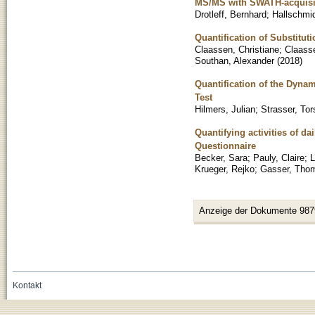
MS/MS with SWATH-acquisit
Drotleff, Bernhard
;
Hallschmi
Quantification of Substituti
Claassen, Christiane
;
Claass
Southan, Alexander
(
2018
)
Quantification of the Dyna
Test
Hilmers, Julian
;
Strasser, Tor
Quantifying activities of da
Questionnaire
Becker, Sara
;
Pauly, Claire
;
L
Krueger, Rejko
;
Gasser, Tho
Anzeige der Dokumente 987
Kontakt