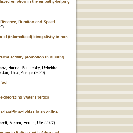
athized emotion in the empathy-helping
 Distance, Duration and Speed
19
)
 of (internalised) binegativity in non-
ysical activity promotion in nursing
anz, Hanna
;
Pomiersky, Rebekka
;
orden
;
Thiel, Ansgar
(
2020
)
 Self
e-theorizing Water Politics
cientific activities in an online
andt, Miriam
;
Harms, Ute
(
2022
)
erapy in Patients with Advanced