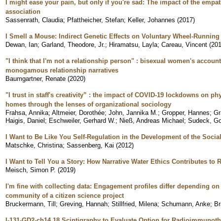
I might ease your pain, but only if you're sad: The impact of the emp
association
Sassenrath, Claudia
;
Pfattheicher, Stefan
;
Keller, Johannes
(
2017
)
I Smell a Mouse: Indirect Genetic Effects on Voluntary Wheel-Running
Dewan, Ian
;
Garland, Theodore, Jr.
;
Hiramatsu, Layla
;
Careau, Vincent
(
20
"I think that I'm not a relationship person" : bisexual women's accounts
monogamous relationship narratives
Baumgartner, Renate
(
2020
)
"I trust in staff's creativity” : the impact of COVID-19 lockdowns on ph
homes through the lenses of organizational sociology
Frahsa, Annika
;
Altmeier, Dorothée
;
John, Jannika M.
;
Gropper, Hannes
;
Gr
Haigis, Daniel
;
Eschweiler, Gerhard W.
;
Nieß, Andreas Michael
;
Sudeck, G
I Want to Be Like You Self-Regulation in the Development of the Social
Matschke, Christina
;
Sassenberg, Kai
(
2012
)
I Want to Tell You a Story: How Narrative Water Ethics Contributes to R
Meisch, Simon P.
(
2019
)
I'm fine with collecting data: Engagement profiles differ depending on s
community of a citizen science project
Bruckermann, Till
;
Greving, Hannah
;
Stillfried, Milena
;
Schumann, Anke
;
Br
I-131-GD2-ch14.18 Scintigraphy to Evaluate Option for Radioimmunoth