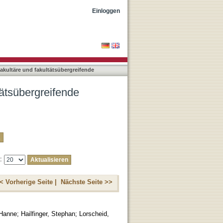
ngen nach Titel
Einloggen
rfakultäre und fakultätsübergreifende
ltätsübergreifende
e:
< Vorherige Seite |
Nächste Seite >>
 Hanne
;
Hailfinger, Stephan
;
Lorscheid,