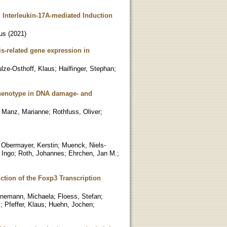
d Interleukin-17A-mediated Induction
us
(
2021
)
sis-related gene expression in
lze-Osthoff, Klaus
;
Hailfinger, Stephan
;
 phenotype in DNA damage- and
;
Manz, Marianne
;
Rothfuss, Oliver
;
;
Obermayer, Kerstin
;
Muenck, Niels-
 Ingo
;
Roth, Johannes
;
Ehrchen, Jan M.
;
ction of the Foxp3 Transcription
nemann, Michaela
;
Floess, Stefan
;
s
;
Pfeffer, Klaus
;
Huehn, Jochen
;