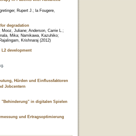
retinger, Rupert J.
;
la Fougere,
1 for degradation
;
Mooz, Juliane
;
Anderson, Carrie L.
;
nala, Mika
;
Namikawa, Kazuhiko
;
Rajalingam, Krishnaraj
(
2012
)
on L2 development
sg.
deutung, Hürden und Einflussfaktoren
und Jobcentern
d "Behinderung" in digitalen Spielen
Vermessung und Ertragsoptimierung