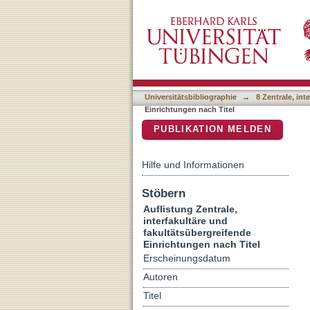
Auflistung 8 Zentrale, int
DSpace Repositorium (Manakin b
Universitätsbibliographie
→
8 Zentrale, in
Einrichtungen nach Titel
PUBLIKATION MELDEN
Hilfe und Informationen
Stöbern
Auflistung Zentrale,
interfakultäre und
fakultätsübergreifende
Einrichtungen nach Titel
Erscheinungsdatum
Autoren
Titel