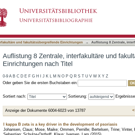
erfakultäre und fakultätsübergreifende Einrichtu
asiert)
terfakultäre und fakultätsübergreifende Einrichtungen
→
Auflistung 8 Zentrale, inte
Auflistung 8 Zentrale, interfakultäre und faku
Einrichtungen nach Titel
0-9
A
B
C
D
E
F
G
H
I
J
K
L
M
N
O
P
Q
R
S
T
U
V
W
X
Y
Z
Oder geben Sie die ersten Buchstaben ein:
Sortiert nach:
Sortierung:
Ergebniss
<
Anzeige der Dokumente 6004-6023 von 13787
I kappa B zeta is a key driver in the development of psoriasis
Johansen, Claus
;
Mose, Maike
;
Ommen, Pernille
;
Bertelsen, Trine
;
Vinter,
Sebastian
;
Schulze-Osthoff, Klaus
;
Iversen, Lars
(
2015
)