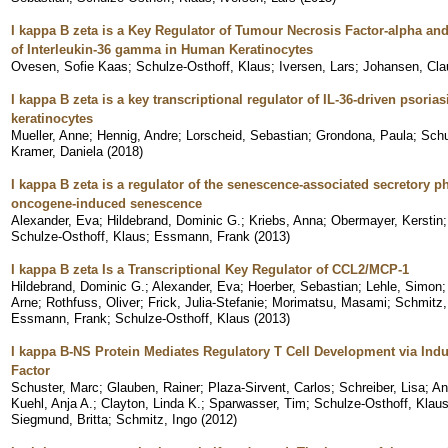
I kappa B zeta is a Key Regulator of Tumour Necrosis Factor-alpha an
of Interleukin-36 gamma in Human Keratinocytes
Ovesen, Sofie Kaas
;
Schulze-Osthoff, Klaus
;
Iversen, Lars
;
Johansen, Cla
I kappa B zeta is a key transcriptional regulator of IL-36-driven psoria
keratinocytes
Mueller, Anne
;
Hennig, Andre
;
Lorscheid, Sebastian
;
Grondona, Paula
;
Schu
Kramer, Daniela
(
2018
)
I kappa B zeta is a regulator of the senescence-associated secretory
oncogene-induced senescence
Alexander, Eva
;
Hildebrand, Dominic G.
;
Kriebs, Anna
;
Obermayer, Kerstin
Schulze-Osthoff, Klaus
;
Essmann, Frank
(
2013
)
I kappa B zeta Is a Transcriptional Key Regulator of CCL2/MCP-1
Hildebrand, Dominic G.
;
Alexander, Eva
;
Hoerber, Sebastian
;
Lehle, Simon
Arne
;
Rothfuss, Oliver
;
Frick, Julia-Stefanie
;
Morimatsu, Masami
;
Schmitz,
Essmann, Frank
;
Schulze-Osthoff, Klaus
(
2013
)
I kappa B-NS Protein Mediates Regulatory T Cell Development via Indu
Factor
Schuster, Marc
;
Glauben, Rainer
;
Plaza-Sirvent, Carlos
;
Schreiber, Lisa
;
An
Kuehl, Anja A.
;
Clayton, Linda K.
;
Sparwasser, Tim
;
Schulze-Osthoff, Klau
Siegmund, Britta
;
Schmitz, Ingo
(
2012
)