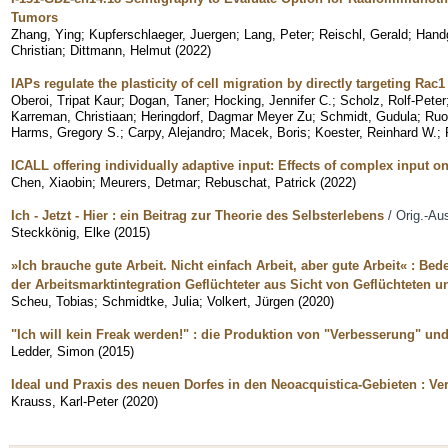
Tumors
Zhang, Ying
;
Kupferschlaeger, Juergen
;
Lang, Peter
;
Reischl, Gerald
;
Handg
Christian
;
Dittmann, Helmut
(
2022
)
IAPs regulate the plasticity of cell migration by directly targeting Rac
Oberoi, Tripat Kaur
;
Dogan, Taner
;
Hocking, Jennifer C.
;
Scholz, Rolf-Peter
Karreman, Christiaan
;
Heringdorf, Dagmar Meyer Zu
;
Schmidt, Gudula
;
Ruo
Harms, Gregory S.
;
Carpy, Alejandro
;
Macek, Boris
;
Koester, Reinhard W.
;
ICALL offering individually adaptive input: Effects of complex input 
Chen, Xiaobin
;
Meurers, Detmar
;
Rebuschat, Patrick
(
2022
)
Ich - Jetzt - Hier : ein Beitrag zur Theorie des Selbsterlebens
/ Orig.-Au
Steckkönig, Elke
(
2015
)
»Ich brauche gute Arbeit. Nicht einfach Arbeit, aber gute Arbeit« : Be
der Arbeitsmarktintegration Geflüchteter aus Sicht von Geflüchteten 
Scheu, Tobias
;
Schmidtke, Julia
;
Volkert, Jürgen
(
2020
)
"Ich will kein Freak werden!" : die Produktion von "Verbesserung" un
Ledder, Simon
(
2015
)
Ideal und Praxis des neuen Dorfes in den Neoacquistica-Gebieten : 
Krauss, Karl-Peter
(
2020
)